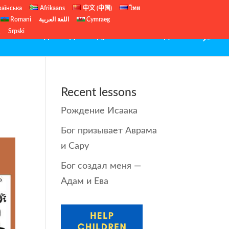
раїнська
Afrikaans
中文 (中国)
ไทย
Romani
اللغة العربية
Cymraeg
ų
Srpski
иблейские уроки для подростков
Рождество
Recent lessons
Рождение Исаака
Бог призывает Аврама
и Сару
Бог создал меня —
Адам и Ева