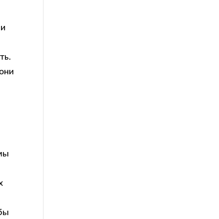
ни
ть.
 они
 мы
с
х
бы