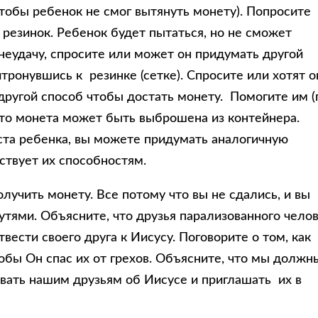
чтобы ребенок не смог вытянуть монету). Попросите
 резинок. Ребенок будет пытаться, но не сможет
 неудачу, спросите или может он придумать другой
тронувшись к резинке (сетке). Спросите или хотят о
другой способ чтобы достать монету. Помогите им (
что монета может быть выброшена из контейнера.
аста ребенка, вы можете придумать аналогичную
ствует их способностям.
олучить монету. Все потому что вы не сдались, и вы
тями. Объясните, что друзья парализованного чело
твести своего друга к Иисусу. Поговорите о том, как
обы Он спас их от грехов. Объясните, что мы должн
вать нашим друзьям об Иисусе и приглашать их в