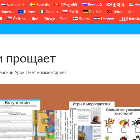
Nederlands
Svenska
Tiếng Việt
Русский
한국어
Ук
ndonesia
Khmer
Italiano
Polski
Deutsch
Tetum
Zulu
li
Čeština
Hindi
Türkçe
Tamil
Suomi
Hebrew
🇱🇹 Lietuvi
Бесплатный Библейский Урок
Б
и прощает
ейский Урок
|
Нет комментариев