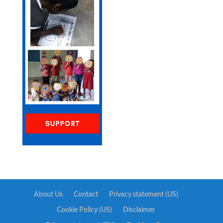
About Us
Contact
Privacy statement (US)
Cookie Policy (US)
Disclaimer