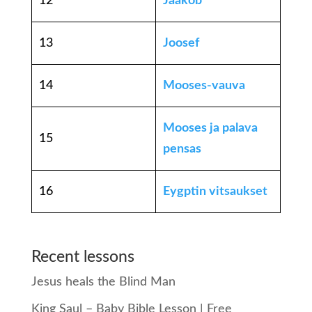
12
Jaakob
13
Joosef
14
Mooses-vauva
Mooses ja palava
15
pensas
16
Eygptin vitsaukset
Recent lessons
Jesus heals the Blind Man
King Saul – Baby Bible Lesson | Free