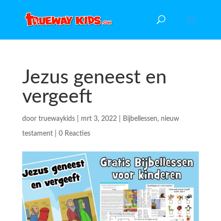
Jezus geneest en
vergeeft
door
truewaykids
|
mrt 3, 2022
|
Bijbellessen
,
nieuw
testament
|
0 Reacties