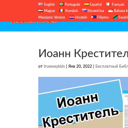
English
Português
Español
Français
Magyar
Română
Slovenčina
Bahasa I
Messianic Version
Hrvatski
Filipino
Swahi
Иоанн Крестите
от
truewaykids
|
Янв 20, 2022
|
Бесплатный Библ