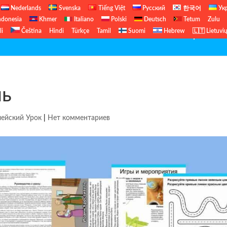
Nederlands
Svenska
Tiếng Việt
Русский
한국어
Ук
ndonesia
Khmer
Italiano
Polski
Deutsch
Tetum
Zulu
li
Čeština
Hindi
Türkçe
Tamil
Suomi
Hebrew
🇱🇹 Lietuvi
Бесплатный Библейский Урок
Б
ль
ейский Урок
|
Нет комментариев