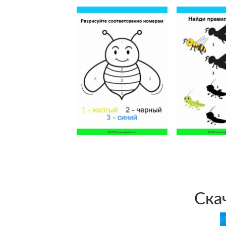
Ска
И