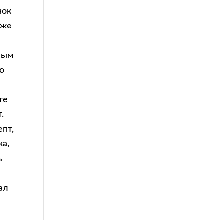
нок
кже
шным
но
и
те
.
епт,
ка,
ь
ал