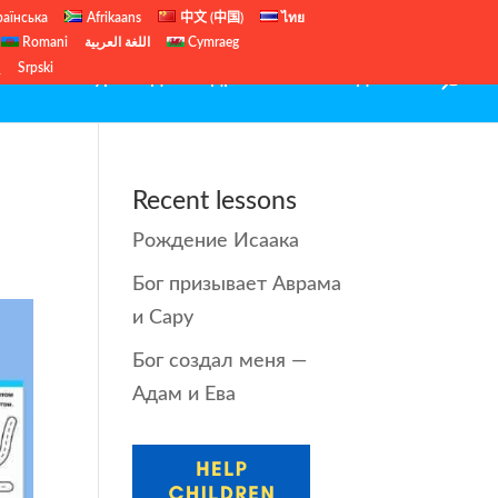
раїнська
Afrikaans
中文 (中国)
ไทย
Romani
اللغة العربية
Cymraeg
ų
Srpski
иблейские уроки для подростков
Рождество
Recent lessons
Рождение Исаака
Бог призывает Аврама
и Сару
Бог создал меня —
Адам и Ева