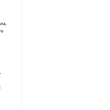
ла,
го
ы
,
.
к