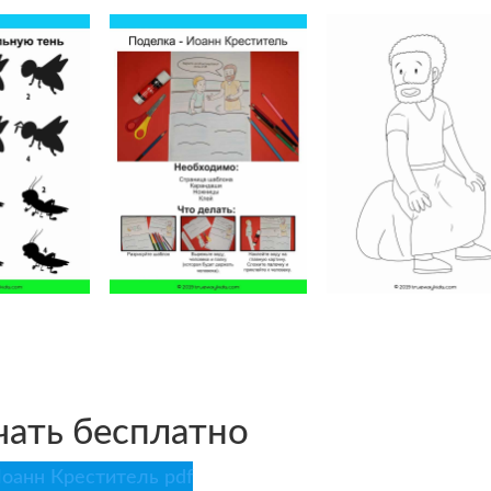
чать бесплатно
оанн Креститель pdf