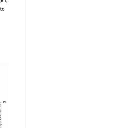
gen,
 te