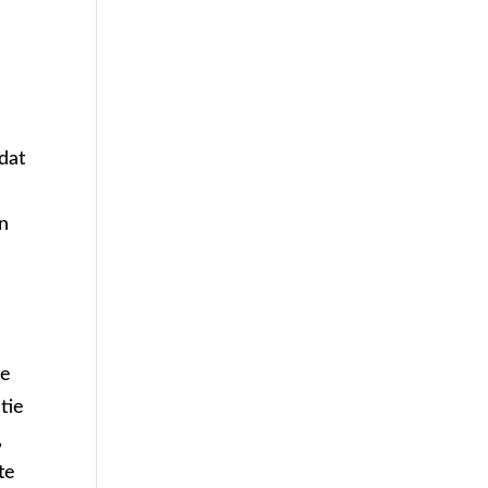
dat
en
le
tie
,
te