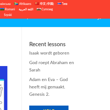
раїнська
Afrikaans
中文 (中国)
ไทย
Romani
اللغة العربية
Cymraeg
ų
Srpski
 Us
Gratis Bijbellessen
Kerst lessen
Contact
Recent lessons
Isaak wordt geboren
God roept Abraham en
Sarah
Adam en Eva – God
heeft mij gemaakt.
Genesis 2.