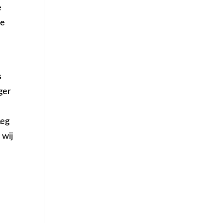
e
le
n
s
ger
Leg
 wij