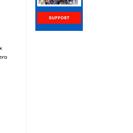
х
его