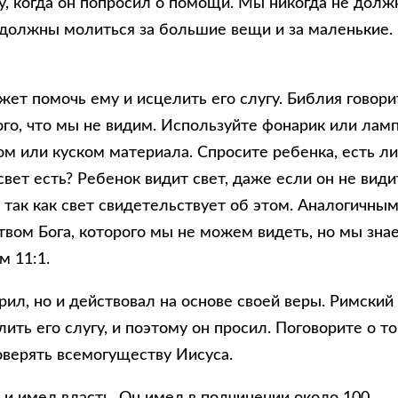
у, когда он попросил о помощи. Мы никогда не дол
 должны молиться за большие вещи и за маленькие
жет помочь ему и исцелить его слугу. Библия говори
ого, что мы не видим. Используйте фонарик или ламп
ом или куском материала. Спросите ребенка, есть л
о свет есть? Ребенок видит свет, даже если он не види
ть так как свет свидетельствует об этом. Аналогичны
твом Бога, которого мы не можем видеть, но мы зна
м 11:1.
рил, но и действовал на основе своей веры. Римский
ить его слугу, и поэтому он просил. Поговорите о то
оверять всемогуществу Иисуса.
 и имел власть. Он имел в подчинении около 100