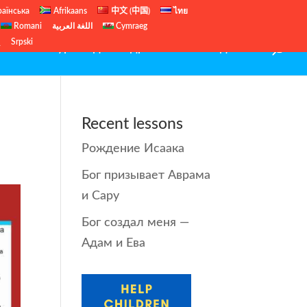
раїнська
Afrikaans
中文 (中国)
ไทย
Romani
اللغة العربية
Cymraeg
ų
Srpski
иблейские уроки для подростков
Рождество
Recent lessons
Рождение Исаака
Бог призывает Аврама
и Сару
Бог создал меня —
Адам и Ева