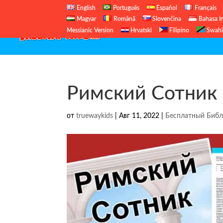
English
Português
Español
Français
Magyar
Română
Slovenčina
Bahasa I
Messianic Version
Hrvatski
Filipino
Swahi
Римский Сотник
от
truewaykids
|
Авг 11, 2022
|
Бесплатный Библ