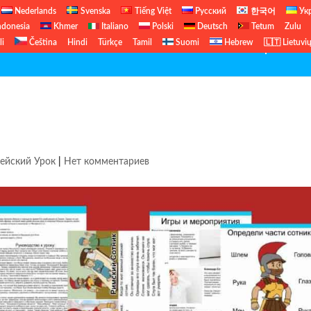
Nederlands
Svenska
Tiếng Việt
Русский
한국어
Ук
ndonesia
Khmer
Italiano
Polski
Deutsch
Tetum
Zulu
li
Čeština
Hindi
Türkçe
Tamil
Suomi
Hebrew
🇱🇹 Lietuvi
Бесплатный Библейский Урок
Б
ейский Урок
|
Нет комментариев