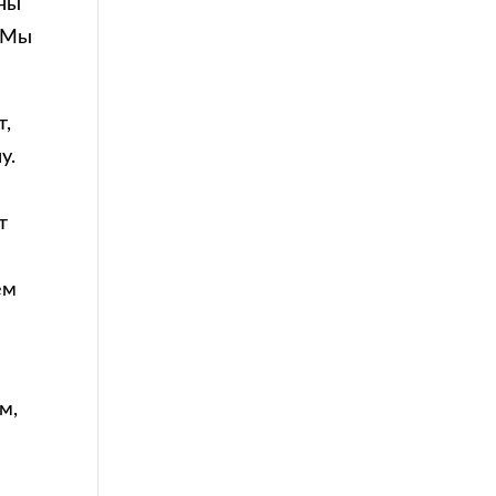
жны
. Мы
т,
у.
и
т
м
ем
м,