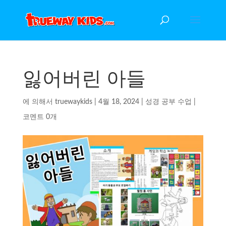
잃어버린 아들
에 의해서
truewaykids
|
4월 18, 2024
|
성경 공부 수업
|
코멘트 0개