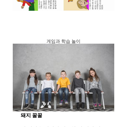
게임과 학습 놀이
돼지
꿀꿀