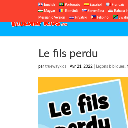
English
Português
Español
Français
Magyar
Română
Slovenčina
Bahasa I
Messianic Version
Hrvatski
Filipino
Swahi
Le fils perdu
par
truewaykids
|
Avr 21, 2022
|
Leçons bibliques
,