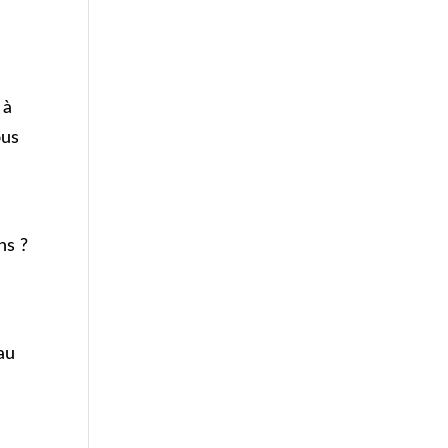
 à
ous
ns ?
au