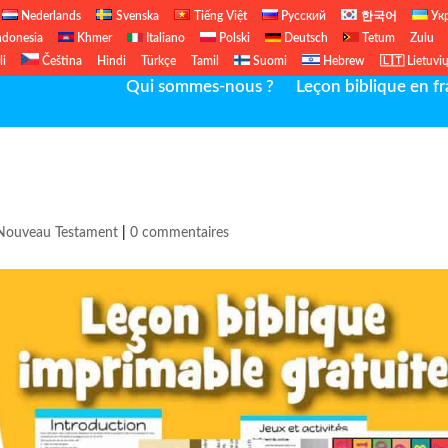
Nederlands
Svenska
Tiếng Việt
Русский
한국어
Ук
ndonesia
Khmer
Italiano
Polski
Deutsch
Tetum
Zulu
li
Čeština
Hindi
Türkçe
Tamil
Suomi
Hebrew
🇱🇹 Lietuvi
Qui sommes-nous ?
Leçon biblique en fr
Nouveau Testament
|
0 commentaires