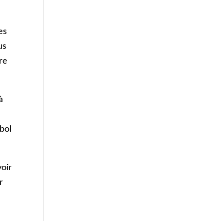
es
us
re
à
bol
voir
r