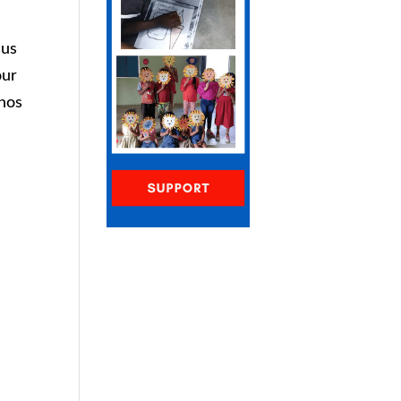
sus
our
 nos