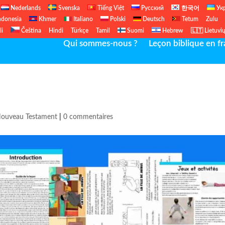
Nederlands
Svenska
Tiếng Việt
Русский
한국어
Ук
ndonesia
Khmer
Italiano
Polski
Deutsch
Tetum
Zulu
li
Čeština
Hindi
Türkçe
Tamil
Suomi
Hebrew
🇱🇹 Lietuvi
Qui sommes-nous ?
Leçon biblique en fr
ouveau Testament
|
0 commentaires