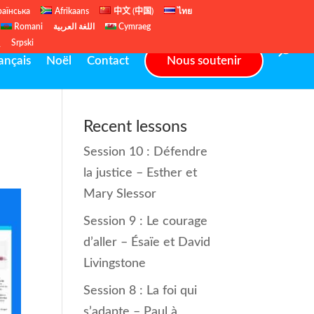
раїнська
Afrikaans
中文 (中国)
ไทย
Romani
اللغة العربية
Cymraeg
ų
Srpski
ançais
Noël
Contact
Nous soutenir
Recent lessons
Session 10 : Défendre
la justice – Esther et
Mary Slessor
Session 9 : Le courage
d’aller – Ésaïe et David
Livingstone
Session 8 : La foi qui
s’adapte – Paul à