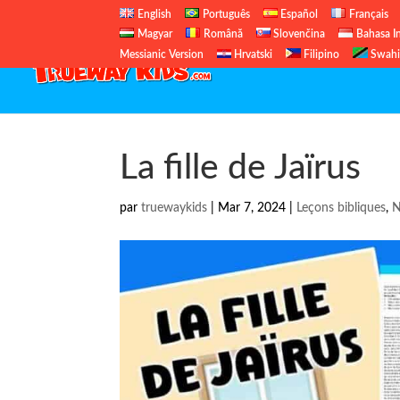
English
Português
Español
Français
Magyar
Română
Slovenčina
Bahasa I
Messianic Version
Hrvatski
Filipino
Swahi
La fille de Jaïrus
par
truewaykids
|
Mar 7, 2024
|
Leçons bibliques
,
N