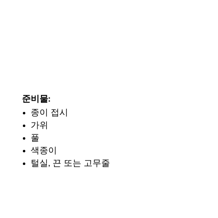
준비물
:
종이 접시
가위
풀
색종이
털실, 끈 또는 고무줄