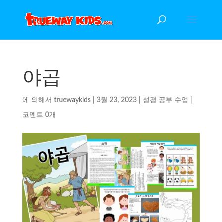
야곱
에 의해서
truewaykids
|
3월 23, 2023
|
성경 공부 수업
|
코멘트 0개