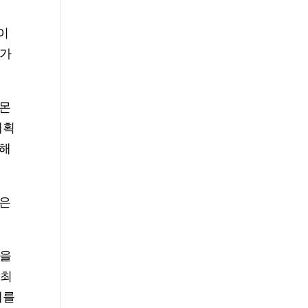
이
 가
로몬
계획
위해
점은
들을
 최
예를