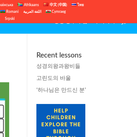
раїнська
Afrikaans
中文 (中国)
ไทย
Romani
اللغة العربية
Cymraeg
ų
Srpski
성경 공부 수업
구독하기
Recent lessons
성경의왕과왕비들
고린도의 바울
‘하나님은 만드신 분’