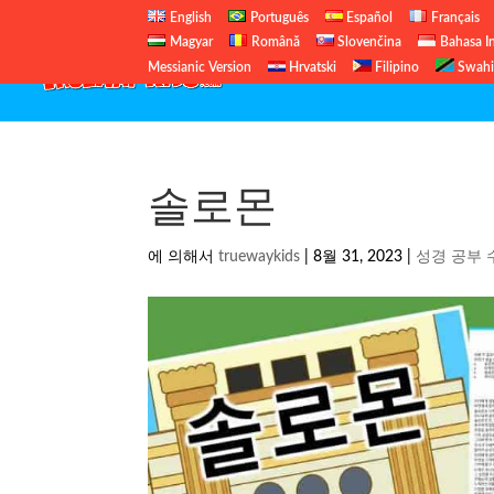
English
Português
Español
Français
Magyar
Română
Slovenčina
Bahasa I
Messianic Version
Hrvatski
Filipino
Swahi
솔로몬
에 의해서
truewaykids
|
8월 31, 2023
|
성경 공부 