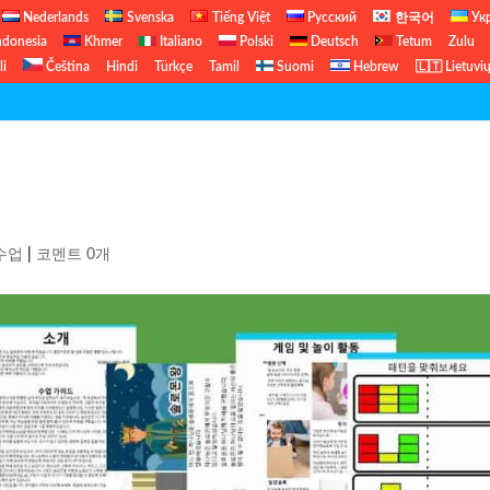
Nederlands
Svenska
Tiếng Việt
Русский
한국어
Ук
ndonesia
Khmer
Italiano
Polski
Deutsch
Tetum
Zulu
li
Čeština
Hindi
Türkçe
Tamil
Suomi
Hebrew
🇱🇹 Lietuvi
수업
|
코멘트 0개