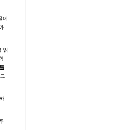
물이
까
 읽
합
것들
 그
구하
주