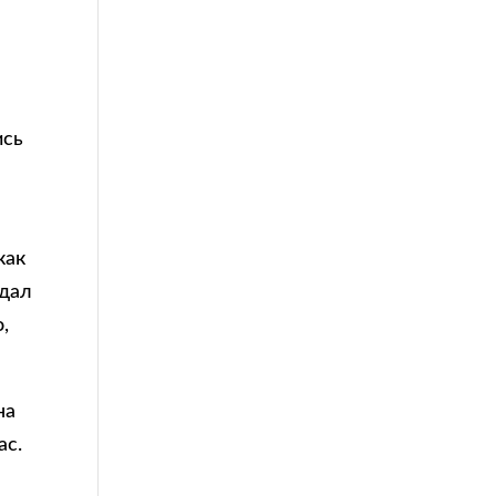
ись
как
 дал
,
на
ас.