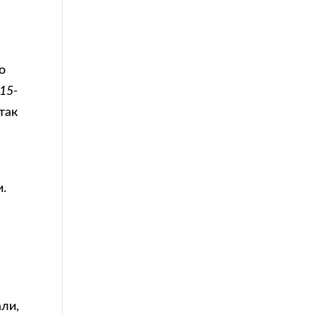
о
15-
так
и.
м
али,