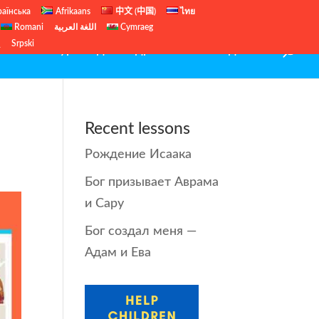
раїнська
Afrikaans
中文 (中国)
ไทย
Romani
اللغة العربية
Cymraeg
ų
Srpski
иблейские уроки для подростков
Рождество
Recent lessons
Рождение Исаака
Бог призывает Аврама
и Сару
Бог создал меня —
Адам и Ева