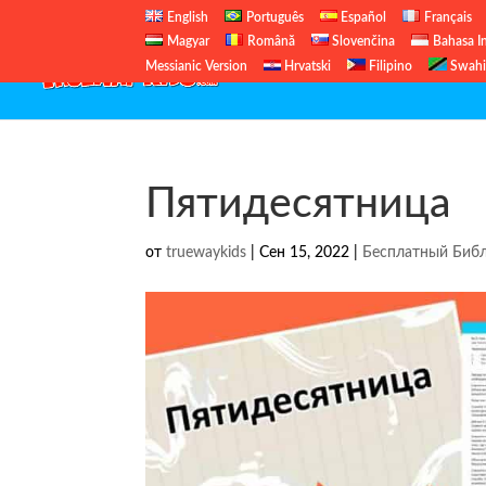
English
Português
Español
Français
Magyar
Română
Slovenčina
Bahasa I
Messianic Version
Hrvatski
Filipino
Swahi
Пятидесятница
от
truewaykids
|
Сен 15, 2022
|
Бесплатный Библ