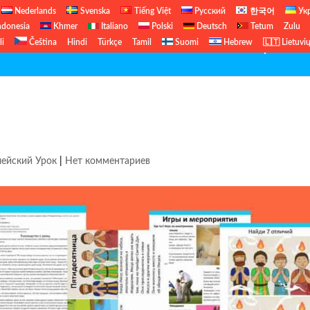
Nederlands
Svenska
Tiếng Việt
Русский
한국어
Ук
ndonesia
Khmer
Italiano
Polski
Deutsch
Tetum
Zulu
li
Čeština
Hindi
Türkçe
Tamil
Suomi
Hebrew
🇱🇹 Lietuvi
Бесплатный Библейский Урок
Б
ейский Урок
|
Нет комментариев