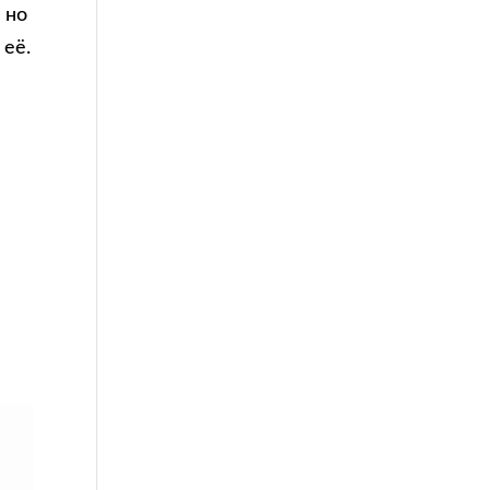
 но
 её.