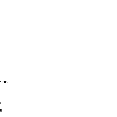
е по
а
 в