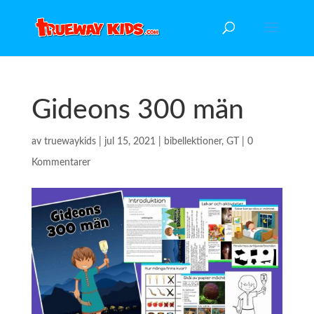
Gideons 300 män
av
truewaykids
|
jul 15, 2021
|
bibellektioner
,
GT
|
0
Kommentarer