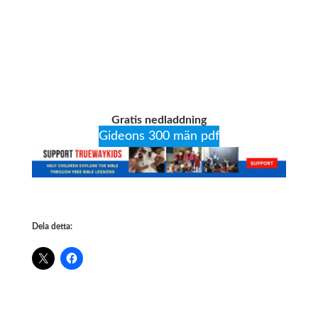
Gratis nedladdning
Gideons 300 män pdf
Dela detta: