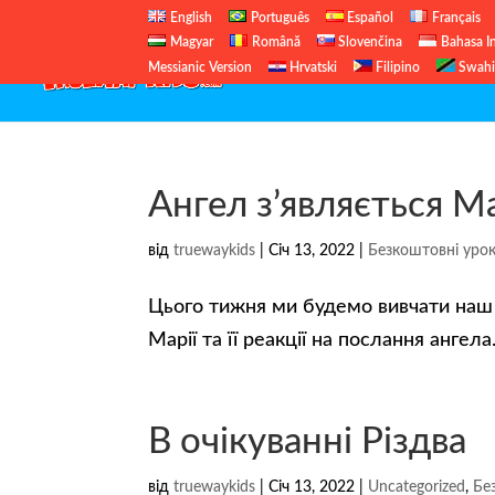
English
Português
Español
Français
Magyar
Română
Slovenčina
Bahasa I
Messianic Version
Hrvatski
Filipino
Swahi
Ангел з’являється Ма
від
truewaykids
|
Січ 13, 2022
|
Безкоштовні урок
Цього тижня ми будемо вивчати наш 
Марії та її реакції на послання ангел
В очікуванні Різдва
від
truewaykids
|
Січ 13, 2022
|
Uncategorized
,
Бе