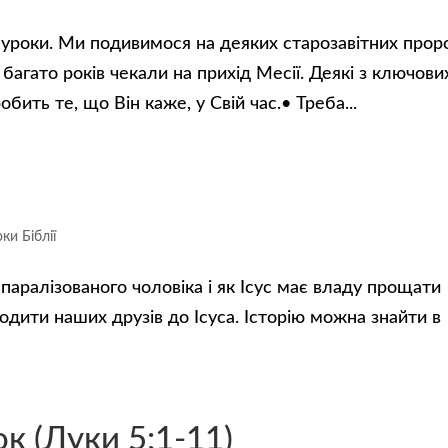
 уроки. Ми подивимося на деяких старозавітних прор
 багато років чекали на прихід Месії. Деякі з ключови
обить те, що Він каже, у Свій час.• Треба...
ки Біблії
паралізованого чоловіка і як Ісус має владу прощати
одити наших друзів до Ісуса. Історію можна знайти в
к (Луки 5:1-11)