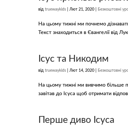
від
truewaykids
|
Лют 21, 2020
|
Безкоштовні уро
На цьому тижні ми почнемо дізнавати
Текст знаходиться в Євангелії від Лук
Ісус та Никодим
від
truewaykids
|
Лют 14, 2020
|
Безкоштовні уро
На цьому тижні ми вивчимо більше п
завітав до Ісуса щоб отримати відпові
Перше диво Ісуса