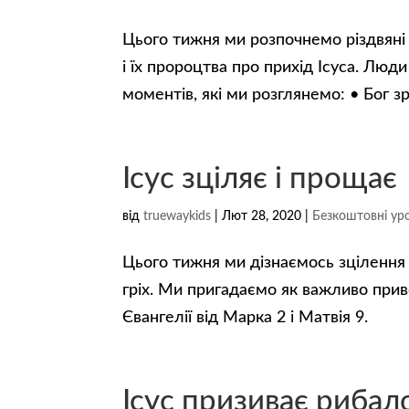
Цього тижня ми розпочнемо різдвяні
і їх пророцтва про прихід Ісуса. Люди
моментів, які ми розглянемо: • Бог зр
Ісус зціляє і прощає
від
truewaykids
|
Лют 28, 2020
|
Безкоштовні уро
Цього тижня ми дізнаємось зцілення 
гріх. Ми пригадаємо як важливо прив
Євангелії від Марка 2 і Матвія 9.
Ісус призиває рибало