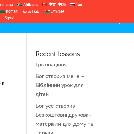
раїнська
Afrikaans
中文 (中国)
ไทย
Romani
اللغة العربية
Cymraeg
ų
Srpski
Безкоштовні уроки Біблії
Recent lessons
Гріхопадіння
Бог створив мене –
на
Біблійний урок для
дітей
Бог усе створив –
Безкоштовні друковані
матеріали для дому та
церкви