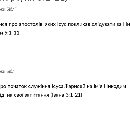
ки Біблії
ся про апостолів, яких Ісус покликав слідувати за Ни
и 5:1-11.
ки Біблії
ро початок служіння Ісуса.Фарисей на ім‘я Никодим
ді на свої запитання (Івана 3:1-21)