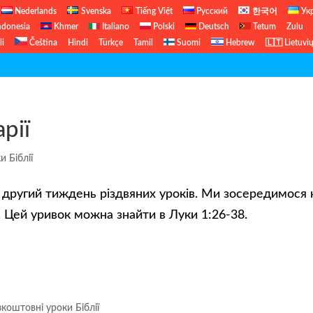
Nederlands
Svenska
Tiếng Việt
Русский
한국어
Ук
ndonesia
Khmer
Italiano
Polski
Deutsch
Tetum
Zulu
li
Čeština
Hindi
Türkçe
Tamil
Suomi
Hebrew
🇱🇹 Lietuvi
рії
и Біблії
другий тиждень різдвяних уроків. Ми зосередимося 
а. Цей уривок можна знайти в Луки 1:26-38.
зкоштовні уроки Біблії