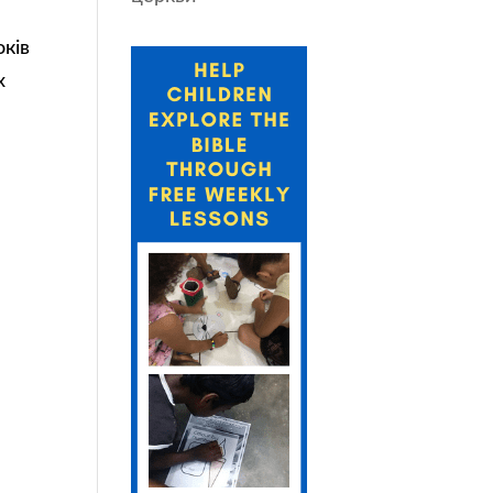
оків
х