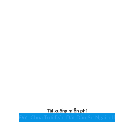
Tải xuống miễn phí
Đức Chúa Trời Dẫn Dắt Dân Sự Ngài pdf