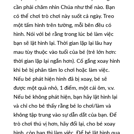
cần phải chăm nhìn Chúa như thế nào. Bạn
có thể chơi trò chơi này suốt cả ngày. Treo
một tấm hình trên tường, mỗi bên đều có
hình. Nói với bé rằng trong lúc bé làm việc
bạn sẽ lật hình lại. Thời gian lặp lại lâu hay
mau tùy thuộc vào tuổi của bé (trẻ lớn hơn:
thời gian lặp lại ngắn hơn). Cố gắng xoay hình
khi bé bị phân tâm lo chơi hoặc làm việc.
Nếu bé phát hiện hình đã bị xoay, bé sẽ
được một quà nhỏ, 1 điểm, một cái ôm, v.v.
Nếu bé không phát hiện, bạn hãy lật hình lại
và chỉ cho bé thấy rằng bé lo chơi/làm và
không tập trung vào sự dẫn dắt của bạn. Để
trò chơi thú vị hơn, hãy đổi lại, cho bé xoay
hình, còn bạn thì làm việc. Để bé lật hình qua