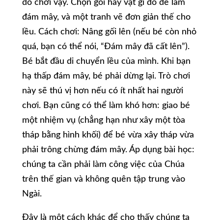
dồ chơi vậy. Chọn gối hay vật gì đó để làm
đám mây, và một tranh vẽ đơn giản thế cho
lều. Cách chơi: Nâng gối lên (nếu bé còn nhỏ
quá, bạn có thể nói, “Đám mây đã cất lên”).
Bé bắt đầu di chuyển lều của mình. Khi bạn
hạ thấp đám mây, bé phải dừng lại. Trò chơi
này sẽ thú vị hơn nếu có ít nhất hai người
chơi. Bạn cũng có thể làm khó hơn: giao bé
một nhiệm vụ (chẳng hạn như xây một tòa
tháp bằng hình khối) để bé vừa xây tháp vừa
phải trông chừng đám mây. Áp dụng bài học:
chúng ta cần phải làm công việc của Chúa
trên thế gian và không quên tập trung vào
Ngài.
Đây là một cách khác để cho thấy chúng ta