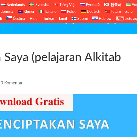
Nederlands
Svenska
Tiếng Việt
Русский
한국어
Ук
ndonesia
Khmer
Italiano
Polski
Deutsch
Tetum
Zulu
li
Čeština
Hindi
Türkçe
Tamil
Suomi
Hebrew
🇱🇹 Lietuvi
Perjanjian Baru
Perjanjian Lama
Saya (pelajaran Alkitab
|
0 Komentar