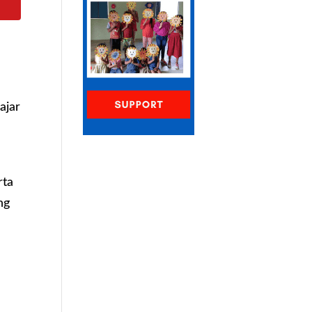
ajar
rta
ng