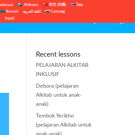
раїнська
Afrikaans
中文 (中国)
ไทย
Romani
اللغة العربية
Cymraeg
ų
Srpski
PELAJARAN ALKITAB INKLUSIF
English Site
Recent lessons
PELAJARAN ALKITAB
INKLUSIF
Debora (pelajaran
Alkitab untuk anak-
anak)
Tembok Yerikho
(pelajaran Alkitab untuk
anak-anak)