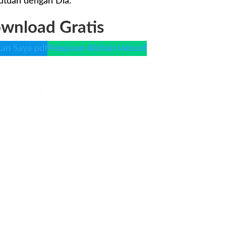
kutuan dengan Dia.
wnload Gratis
kan Saya pdf
Pelajaran Alkitab Inklusif