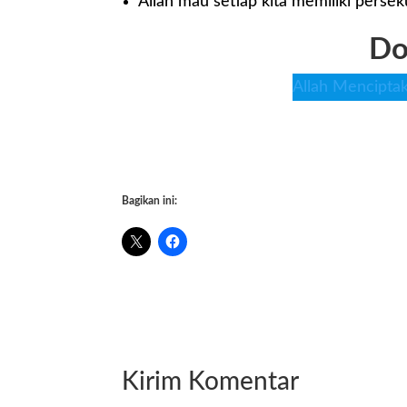
Allah mau setiap kita memiliki perse
Do
Allah Mencipta
Bagikan ini:
Kirim Komentar