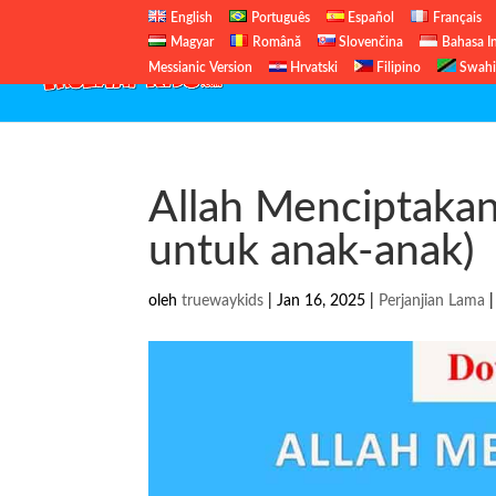
English
Português
Español
Français
Magyar
Română
Slovenčina
Bahasa I
Messianic Version
Hrvatski
Filipino
Swahi
Allah Menciptakan 
untuk anak-anak)
oleh
truewaykids
|
Jan 16, 2025
|
Perjanjian Lama