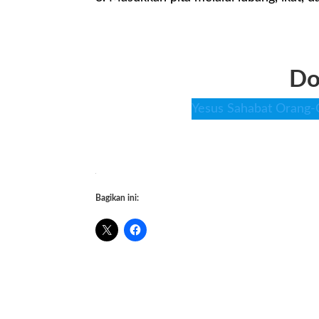
Do
Yesus Sahabat Orang-
Bagikan ini: