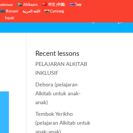
раїнська
Afrikaans
中文 (中国)
ไทย
Romani
اللغة العربية
Cymraeg
ų
Srpski
PELAJARAN ALKITAB INKLUSIF
English Site
Recent lessons
PELAJARAN ALKITAB
INKLUSIF
Debora (pelajaran
Alkitab untuk anak-
anak)
Tembok Yerikho
(pelajaran Alkitab untuk
anak-anak)