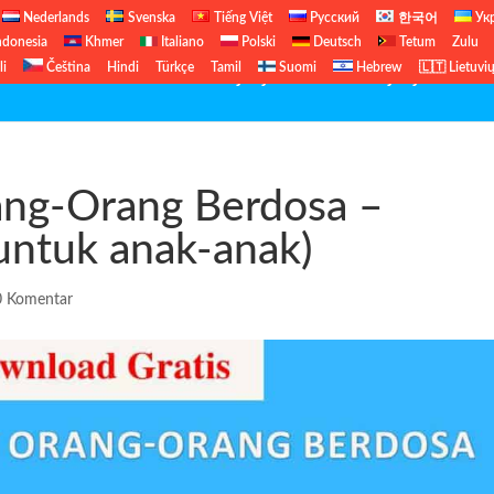
Nederlands
Svenska
Tiếng Việt
Русский
한국어
Ук
ndonesia
Khmer
Italiano
Polski
Deutsch
Tetum
Zulu
li
Čeština
Hindi
Türkçe
Tamil
Suomi
Hebrew
🇱🇹 Lietuvi
Perjanjian Baru
Perjanjian Lama
ang-Orang Berdosa –
 untuk anak-anak)
0 Komentar