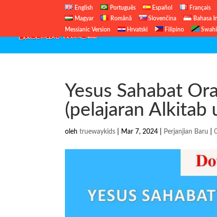
English
Português
Español
Français
Magyar
Română
Slovenčina
Bahasa I
Messianic Version
Hrvatski
Filipino
Swahi
Yesus Sahabat Or
(pelajaran Alkitab
oleh
truewaykids
|
Mar 7, 2024
|
Perjanjian Baru
|