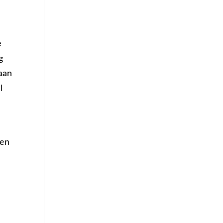
e
g
gaan
l
 en