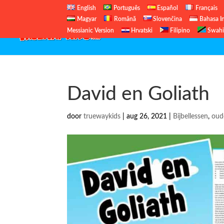
English
Português
Español
Français
Magyar
Română
Slovenčina
Bahasa I
Messianic Version
Hrvatski
Filipino
Swahi
David en Goliath
door
truewaykids
|
aug 26, 2021
|
Bijbellessen
,
oud