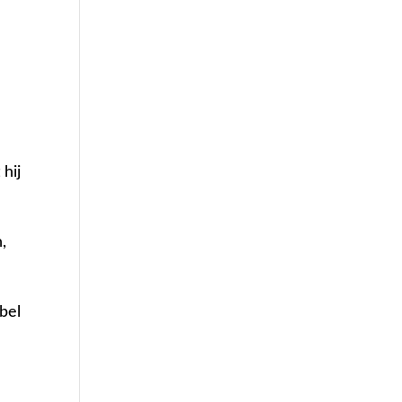
hij
,
jbel