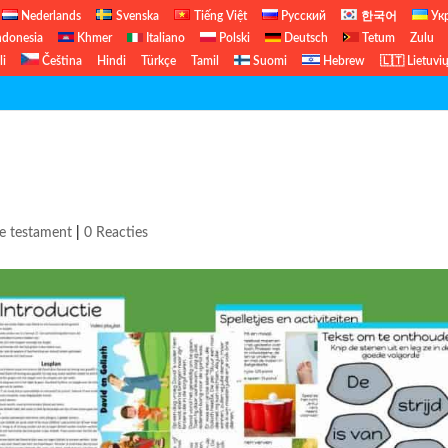
Nederlands
Svenska
Tiếng Việt
Русский
한국어
Ук
ndonesia
Khmer
Italiano
Polski
Deutsch
Tetum
Zulu
li
Čeština
Hindi
Türkçe
Tamil
Suomi
Hebrew
🇱🇹 Lietuvi
About
e testament
|
0 Reacties