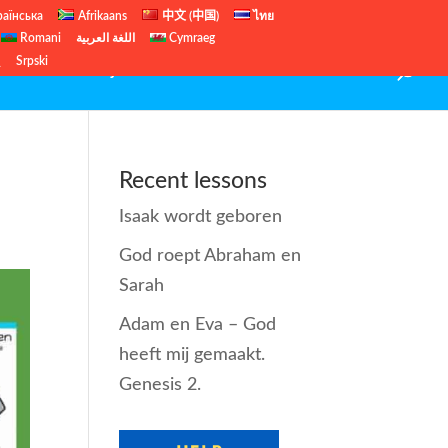
раїнська
Afrikaans
中文 (中国)
ไทย
Romani
اللغة العربية
Cymraeg
ų
Srpski
 Us
Gratis Bijbellessen
Kerst lessen
Contact
Recent lessons
Isaak wordt geboren
God roept Abraham en
Sarah
Adam en Eva – God
heeft mij gemaakt.
Genesis 2.