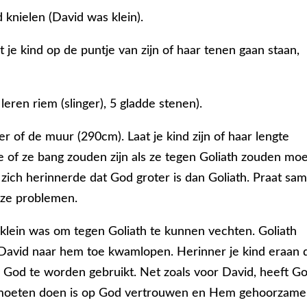
d knielen (David was klein).
t je kind op de puntje van zijn of haar tenen gaan staan,
eren riem (slinger), 5 gladde stenen).
r of de muur (290cm). Laat je kind zijn of haar lengte
ze of ze bang zouden zijn als ze tegen Goliath zouden mo
zich herinnerde dat God groter is dan Goliath. Praat sa
onze problemen.
 klein was om tegen Goliath te kunnen vechten. Goliath
 David naar hem toe kwamlopen. Herinner je kind eraan 
oor God te worden gebruikt. Net zoals voor David, heeft G
e moeten doen is op God vertrouwen en Hem gehoorzame