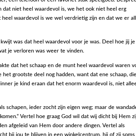
dat niet heel waardevol is, we het ook niet heel erg
t heel waardevol is we wel verdrietig zijn en dat we er al
wijt was dat heel waardevol voor je was. Deel hoe jij je
wat je verloren was weer te vinden.
maakte dat het schaap en de munt heel waardevol waren v
ze het grootste deel nog hadden, want dat ene schaap, di
ner je kind eraan dat het enorm waardevol is, niet alle
als schapen, ieder zocht zijn eigen weg; maar de wanda
omen.” Vertel hoe graag God wil dat wij dicht bij Hem zi
rden afgeleid van Hem door andere dingen. Vertel als
cht bij jou te blijven in een winkelcentrum, hij of zij soms