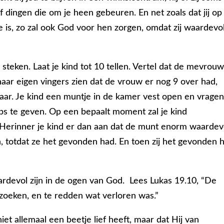
 dingen die om je heen gebeuren. En net zoals dat jij op 
je is, zo zal ook God voor hen zorgen, omdat zij waardevo
e steken. Laat je kind tot 10 tellen. Vertel dat de mevrou
/haar eigen vingers zien dat de vrouw er nog 9 over had,
ar. Je kind een muntje in de kamer vest open en vragen
ips te geven. Op een bepaalt moment zal je kind
 Herinner je kind er dan aan dat de munt enorm waardev
 totdat ze het gevonden had. En toen zij het gevonden 
rdevol zijn in de ogen van God. Lees Lukas 19.10, “De
oeken, en te redden wat verloren was.”
et allemaal een beetje lief heeft, maar dat Hij van