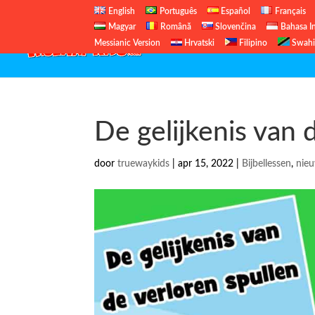
English
Português
Español
Français
Magyar
Română
Slovenčina
Bahasa I
Messianic Version
Hrvatski
Filipino
Swahi
De gelijkenis van 
door
truewaykids
|
apr 15, 2022
|
Bijbellessen
,
nie