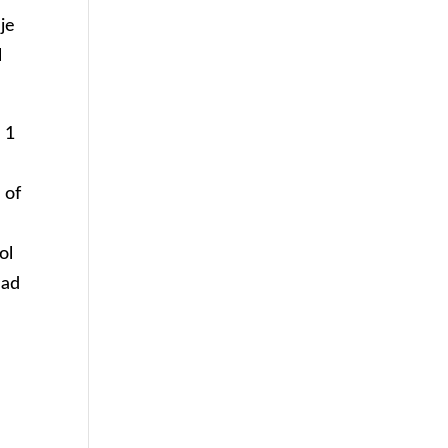
je
l
w 1
 of
ol
had