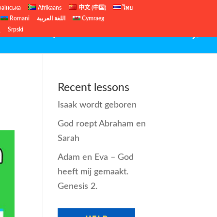
раїнська
Afrikaans
中文 (中国)
ไทย
Romani
اللغة العربية
Cymraeg
ų
Srpski
 Us
Gratis Bijbellessen
Kerst lessen
Contact
Recent lessons
Isaak wordt geboren
God roept Abraham en
Sarah
Adam en Eva – God
heeft mij gemaakt.
Genesis 2.