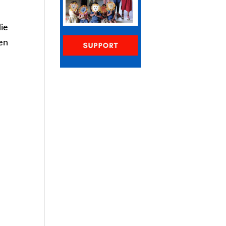
die
ken