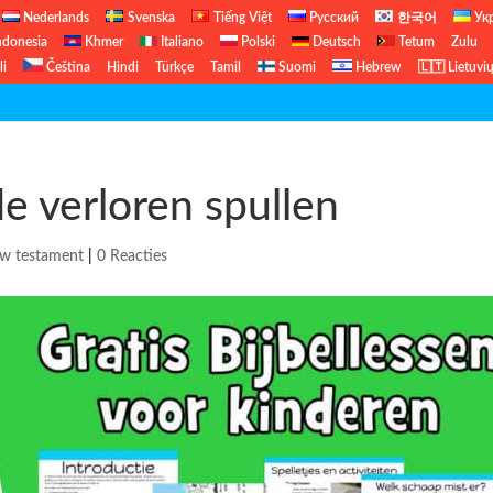
Nederlands
Svenska
Tiếng Việt
Русский
한국어
Ук
ndonesia
Khmer
Italiano
Polski
Deutsch
Tetum
Zulu
li
Čeština
Hindi
Türkçe
Tamil
Suomi
Hebrew
🇱🇹 Lietuvi
About
de verloren spullen
uw testament
|
0 Reacties