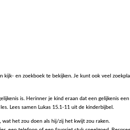
 kijk- en zoekboek te bekijken. Je kunt ook veel zoekpl
lijkenis is. Herinner je kind eraan dat een gelijkenis een
 les. Lees samen Lukas 15.1-11 uit de kinderbijbel.
, wat het zou doen als hij/zij het kwijt zou raken.
ier, een telefoon of een favoriet stuk speelgoed. Bespre