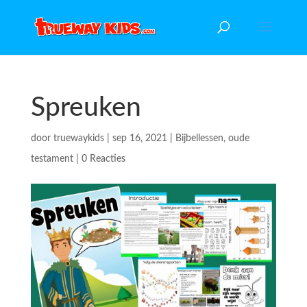
Spreuken
door
truewaykids
|
sep 16, 2021
|
Bijbellessen
,
oude
testament
|
0 Reacties