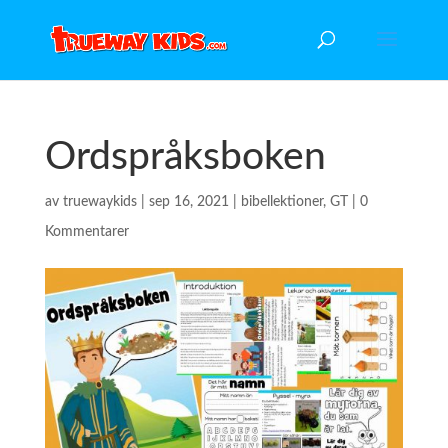
Ordspråksboken
av
truewaykids
|
sep 16, 2021
|
bibellektioner
,
GT
|
0
Kommentarer