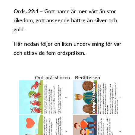
Ords. 22:1 –
Gott namn är mer värt än stor
rikedom, gott anseende bättre än silver och
guld.
Här nedan följer en liten undervisning för var
och ett av de fem ordspråken.
Ordspråksboken –
Berättelsen