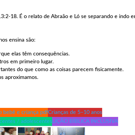
3:2-18. É o relato de Abraão e Ló se separando e indo 
nos ensina são:
rque elas têm consequências.
ros em primeiro lugar.
tantes do que como as coisas parecem fisicamente.
os aproximamos.
o bebê e criança pdf
Crianças de 5–10 anos
scentes / adolescentes
LIÇÃO BÍBLICA INCLUSIVA