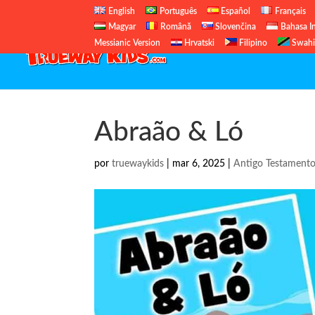
English
Português
Español
Français
Magyar
Română
Slovenčina
Bahasa I
Messianic Version
Hrvatski
Filipino
Swahi
Abraão & Ló
por
truewaykids
|
mar 6, 2025
|
Antigo Testament