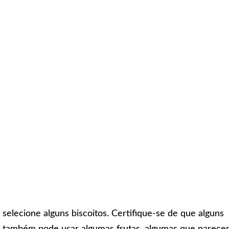
selecione alguns biscoitos. Certifique-se de que alguns
cê também pode usar algumas frutas, algumas que parec