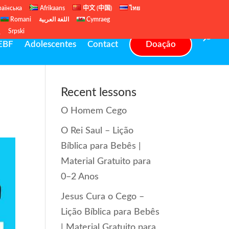
раїнська
Afrikaans
中文 (中国)
ไทย
Romani
اللغة العربية
Cymraeg
ų
Srpski
EBF
Adolescentes
Contact
Doação
Recent lessons
O Homem Cego
O Rei Saul – Lição
Bíblica para Bebês |
Material Gratuito para
0–2 Anos
Jesus Cura o Cego –
Lição Bíblica para Bebês
| Material Gratuito para