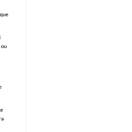
 que
i
 ou
e
ge
ra