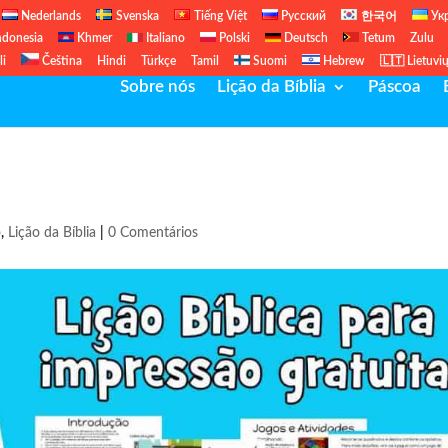
Nederlands
Svenska
Tiếng Việt
Русский
한국어
Ук
ndonesia
Khmer
Italiano
Polski
Deutsch
Tetum
Zulu
li
Čeština
Hindi
Türkçe
Tamil
Suomi
Hebrew
🇱🇹 Lietuvi
Sobre nós
Lição da Bíblia
Páscoa
o
,
Lição da Bíblia
|
0 Comentários