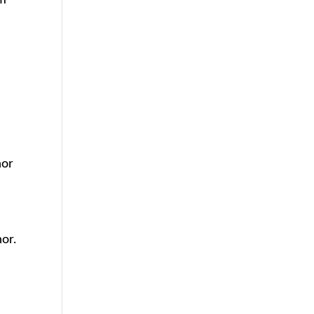
hor
or.