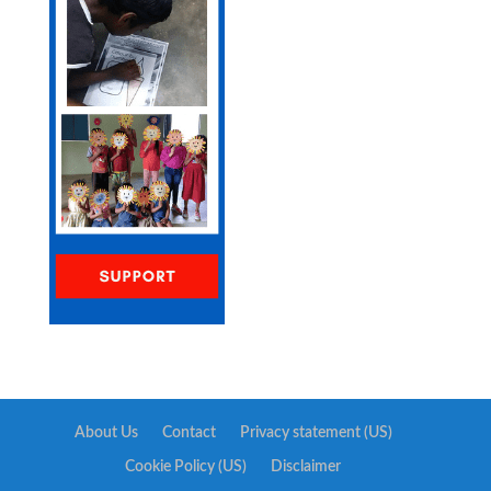
About Us
Contact
Privacy statement (US)
Cookie Policy (US)
Disclaimer