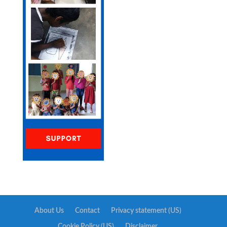
About Us
Contact
Privacy statement (US)
Cookie Policy (US)
Disclaimer