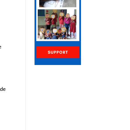
e
 de