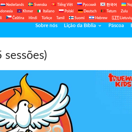
Nederlands
Svenska
Tiếng Việt
Русский
한국어
Ук
ndonesia
Khmer
Italiano
Polski
Deutsch
Tetum
Zulu
li
Čeština
Hindi
Türkçe
Tamil
Suomi
Hebrew
🇱🇹 Lietuvi
Sobre nós
Lição da Bíblia
Páscoa
5 sessões)