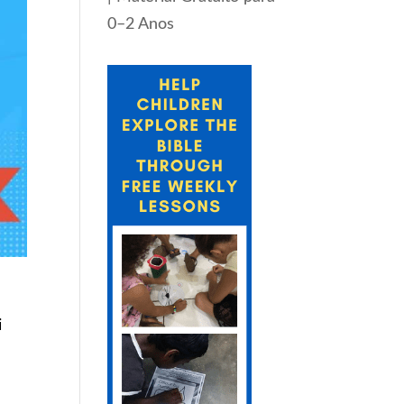
0–2 Anos
i