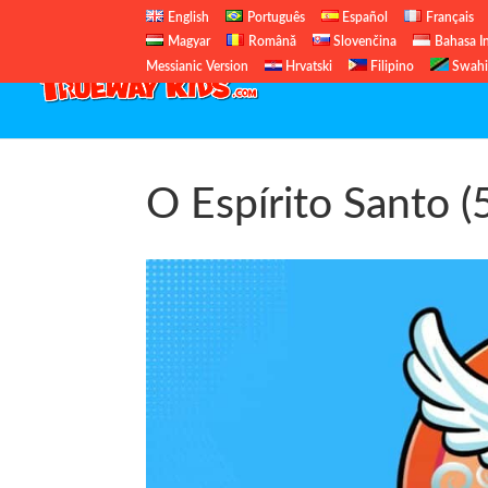
English
Português
Español
Français
Magyar
Română
Slovenčina
Bahasa I
Messianic Version
Hrvatski
Filipino
Swahi
O Espírito Santo (