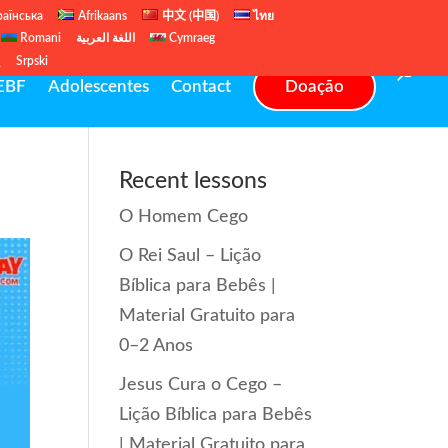
раїнська
Afrikaans
中文 (中国)
ไทย
Romani
اللغة العربية
Cymraeg
ų
Srpski
EBF
Adolescentes
Contact
Doação
Recent lessons
O Homem Cego
O Rei Saul – Lição
Bíblica para Bebês |
Material Gratuito para
0–2 Anos
Jesus Cura o Cego –
Lição Bíblica para Bebês
| Material Gratuito para