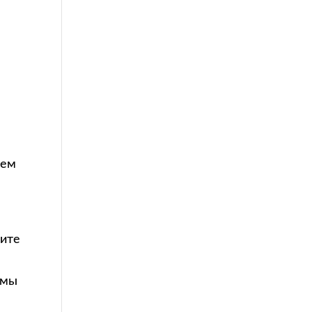
рем
рите
 мы