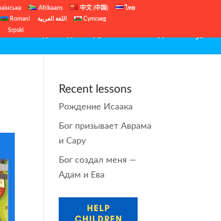
раїнська
Afrikaans
中文 (中国)
ไทย
Romani
اللغة العربية
Cymraeg
ų
Srpski
иблейские уроки для подростков
Рождество
Recent lessons
Рождение Исаака
Бог призывает Аврама
и Сару
Бог создал меня —
Адам и Ева