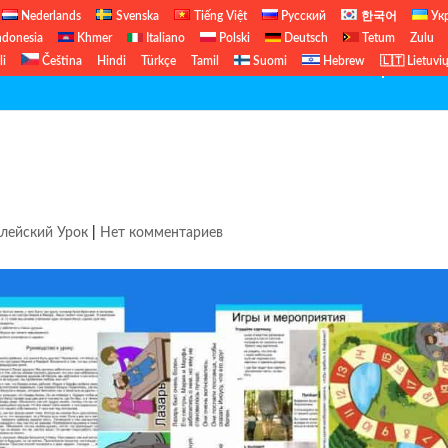
Nederlands
Svenska
Tiếng Việt
Русский
한국어
Ук
ndonesia
Khmer
Italiano
Polski
Deutsch
Tetum
Zulu
li
Čeština
Hindi
Türkçe
Tamil
Suomi
Hebrew
🇱🇹 Lietuvi
Бесплатный Библейский Урок
Б
лейский Урок
|
Нет комментариев