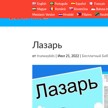
English
Português
Español
Français
Magyar
Română
Slovenčina
Bahasa I
Messianic Version
Hrvatski
Filipino
Swahi
Лазарь
от
truewaykids
|
Июл 21, 2022
|
Бесплатный Биб