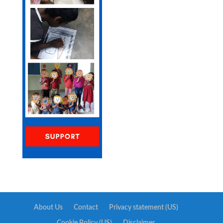
About Us
Contact
Privacy statement (US)
Cookie Policy (US)
Disclaimer