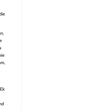
die
an,
le
a
nie
am,
“Ek
e
ind