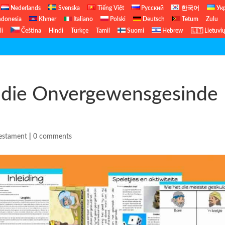
Nederlands
Svenska
Tiếng Việt
Русский
한국어
Ук
ndonesia
Khmer
Italiano
Polski
Deutsch
Tetum
Zulu
li
Čeština
Hindi
Türkçe
Tamil
Suomi
Hebrew
🇱🇹 Lietuvi
Ou Testam
n die Onvergewensgesinde
estament
|
0 comments