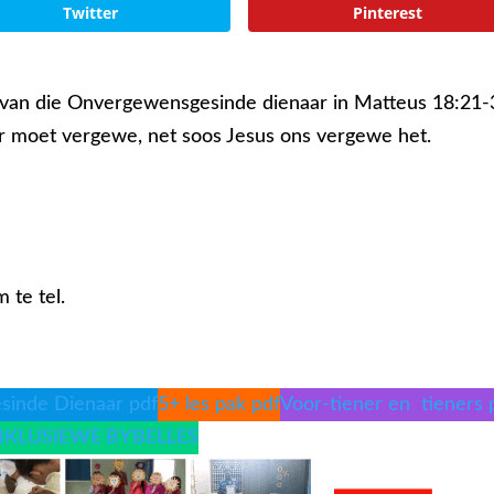
Twitter
Pinterest
s van die Onvergewensgesinde dienaar in Matteus 18:21-
er moet vergewe, net soos Jesus ons vergewe het.
te tel.
sinde Dienaar pdf
5+ les pak pdf
Voor-tiener en tieners 
NKLUSIEWE BYBELLES