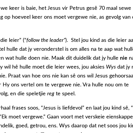
ewe keer is baie, het Jesus vir Petrus gesê 70 maal sewe
ng op hoeveel keer ons moet vergewe nie, as gevolg van 
ie leier” (“
follow the leader”
). Stel jou kind as die leier a
rtel hulle dat jy veronderstel is om alles na te aap wat hul
 wat hulle doen nie. Maak dit duidelik dat jy hulle
nie
n
y wil hê hulle moet die leier wees, jou aksies
Wys
dat jy 
 nie. Praat van hoe ons nie kan sê ons wil Jesus gehoorsa
y ons vertel om te vergewe nie. Vra hulle nou om te
lg, en die speletjie
reg
te speel.
haal frases soos, “Jesus is liefdevol” en laat jou kind sê, 
, “Ek moet vergewe.” Gaan voort met verskeie eienskapp
ndelik, goed, getrou, ens. Wys daarop dat net soos jou k