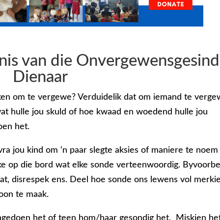
enis van die Onvergewensgesin
Dienaar
teken om te vergewe? Verduidelik dat om iemand te verg
at hulle jou skuld of hoe kwaad en woedend hulle jou
oen het.
vra jou kind om ‘n paar slegte aksies of maniere te noem
ke op die bord wat elke sonde verteenwoordig. Byvoorbe
at, disrespek ens. Deel hoe sonde ons lewens vol merki
oon te maak.
ingedoen het of teen hom/haar gesondig het. Miskien het