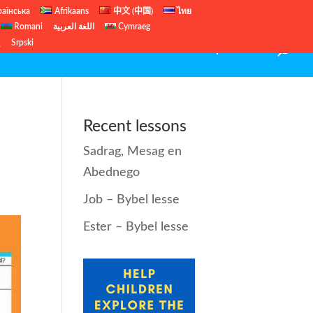
раїнська
Afrikaans
中文 (中国)
ไทย
Romani
اللغة العربية
Cymraeg
ų
Srpski
ent
Nuwe Testament
Kersfees
Leerpakkette
Recent lessons
Sadrag, Mesag en
Abednego
Job – Bybel lesse
Ester – Bybel lesse