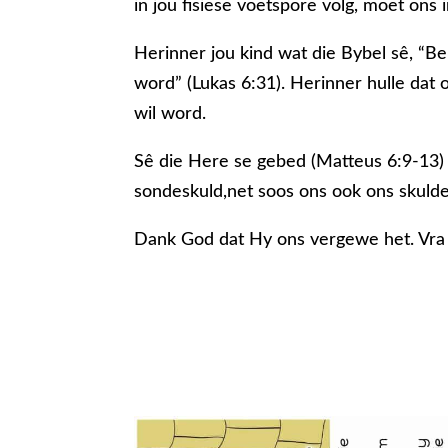
in jou fisiese voetspore volg, moet ons 
Herinner jou kind wat die Bybel sê, “B
word” (Lukas 6:31). Herinner hulle da
wil word.
Sê die Here se gebed (Matteus 6:9-13) 
sondeskuld,net soos ons ook ons skuld
Dank God dat Hy ons vergewe het. Vra