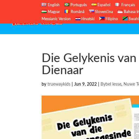
English
Português
Español
Français
Magyar
Română
Slovenčina
Bahasa I
Messianic Version
Hrvatski
Filipino
Swahi
Die Gelykenis va
Dienaar
by
truewaykids
|
Jun 9, 2022
|
Bybel lesse
,
Nuwe T