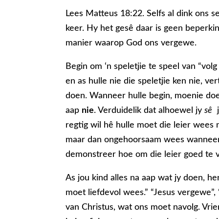
Lees Matteus 18:22. Selfs al dink ons s
keer. Hy het gesê daar is geen beperki
manier waarop God ons vergewe.
Begin om ‘n speletjie te speel van “volg d
en as hulle nie die speletjie ken nie, ve
doen. Wanneer hulle begin, moenie doen
aap
nie
. Verduidelik dat alhoewel jy
sê
j
regtig wil hê hulle moet die leier wees
maar dan ongehoorsaam wees wanneer H
demonstreer hoe om die leier goed te vo
As jou kind alles na aap wat jy doen, her
moet liefdevol wees.” “Jesus vergewe”
van Christus, wat ons moet navolg. Vrie