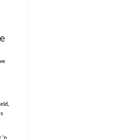
de
ewe
eld,
es
 ‘n