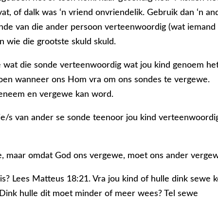
vat, of dalk was ‘n vriend onvriendelik. Gebruik dan ‘n an
 sonde van die ander persoon verteenwoordig (wat iemand
n wie die grootste skuld skuld.
ne wat die sonde verteenwoordig wat jou kind genoem het
d doen wanneer ons Hom vra om ons sondes te vergewe.
ggeneem en vergewe kan word.
sie/s van ander se sonde teenoor jou kind verteenwoordi
 nie, maar omdat God ons vergewe, moet ons ander verge
 is? Lees Matteus 18:21. Vra jou kind of hulle dink sewe 
Dink hulle dit moet minder of meer wees? Tel sewe