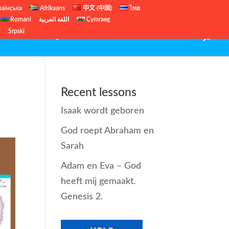
раїнська
Afrikaans
中文 (中国)
ไทย
Romani
اللغة العربية
Cymraeg
ų
Srpski
 Us
Gratis Bijbellessen
Kerst lessen
Contact
Recent lessons
Isaak wordt geboren
God roept Abraham en
Sarah
Adam en Eva – God
heeft mij gemaakt.
Genesis 2.