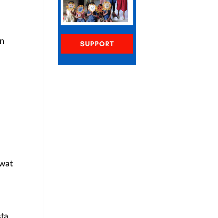
in
 wat
sta