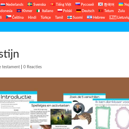
Nederlands
Svenska
Tiếng Việt
Русский
한국어
Ук
ndonesia
Khmer
Italiano
Polski
Deutsch
Tetum
Zulu
li
Čeština
Hindi
Türkçe
Tamil
Suomi
Hebrew
🇱🇹 Lietuvi
About
tijn
e testament
|
0 Reacties