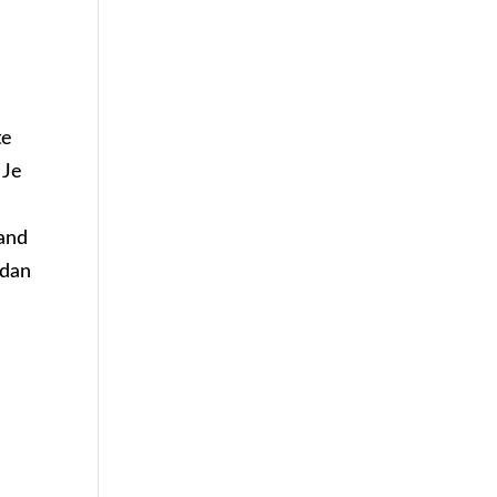
te
 Je
mand
 dan