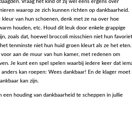
laagden. Vraag het kind of zij wel eens ergens over
nieren waarop ze zich kunnen richten op dankbaarheid.
de kleur van hun schoenen, denk met ze na over hoe
arm houden, etc. Houd dit leuk door enkele grappige
n, zoals dat, hoewel broccoli misschien niet hun favorie
het tenminste niet hun huid groen kleurt als ze het eten.
 voor aan de muur van hun kamer, met redenen om
ven. Je kunt een spel spelen waarbij iedere keer dat ie
nd anders kan roepen: Wees dankbaar! En de klager moet
ankbaar kan zijn.
n een houding van dankbaarheid te scheppen in jullie