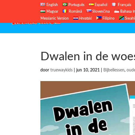
English
Português
Español
Français
Magyar
Română
Slovenčina
Bahasa I
Messianic Version
Hrvatski
Filipino
Swahi
Dwalen in de woes
door
truewaykids
|
jun 10, 2021
|
Bijbellessen
,
oud