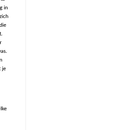
g in
zich
die
t.
r
was.
an
 je
elke