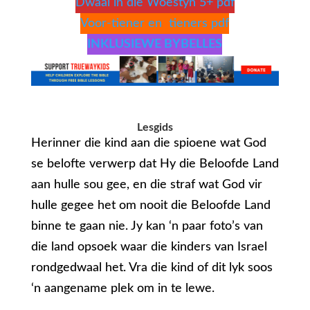
Dwaal in die Woestyn 5+ pdf
Voor-tiener en tieners pdf
INKLUSIEWE BYBELLES
Lesgids
Herinner die kind aan die spioene wat God
se belofte verwerp dat Hy die Beloofde Land
aan hulle sou gee, en die straf wat God vir
hulle gegee het om nooit die Beloofde Land
binne te gaan nie. Jy kan ‘n paar foto’s van
die land opsoek waar die kinders van Israel
rondgedwaal het. Vra die kind of dit lyk soos
‘n aangename plek om in te lewe.