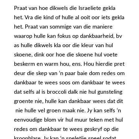
Praat van hoe dikwels die Israeliete gekla
het. Vra die kind of hulle al ooit oor iets gekla
het. Praat van sommige van die maniere
waarop hulle kan fokus op dankbaarheid, bv
as hulle dikwels kla oor die kleur van hul
skoene, dink oor hoe die skoene hul voete
beskerm en warm hou, ens. Hou hierdie pret
deur die skep van ‘n paar baie dom redes om
dankbaar te wees soos om dankbaar te wees
dat selfs al is broccoli dalk nie hul gunsteling
groente nie, hulle kan dankbaar wees dat dit
nie hulle vel groen maak nie. Jy kan selfs ‘n
eenvoudige blom vir hul muur teken met hul
redes om dankbaar te wees geskryf op die
kroonblare. Jy kan ‘n speletjie speel sodat