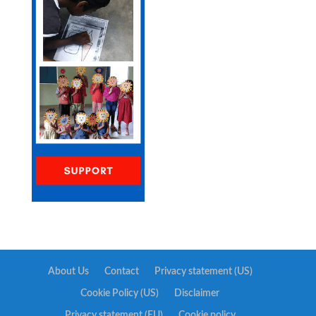
About Us
Contact
Privacy statement (US)
Cookie Policy (US)
Disclaimer
Privacy statement (EU)
Cookie policy