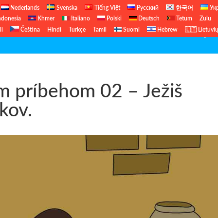
Nederlands
Svenska
Tiếng Việt
Русский
한국어
Ук
ndonesia
Khmer
Italiano
Polski
Deutsch
Tetum
Zulu
li
Čeština
Hindi
Türkçe
Tamil
Suomi
Hebrew
🇱🇹 Lietuvi
Biblické hodiny
m príbehom 02 – Ježiš
kov.