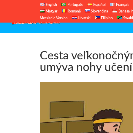
English
Português
Español
Français
Magyar
Română
Slovenčina
Bahasa I
Messianic Version
Hrvatski
Filipino
Swahi
Cesta veľkonočný
umýva nohy učení