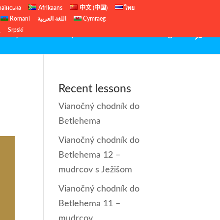
раїнська
Afrikaans
中文 (中国)
ไทย
Romani
اللغة العربية
Cymraeg
ų
Srpski
Starý zákon
Nový zákon
Veľká noc
English
Recent lessons
Vianočný chodník do
Betlehema
Vianočný chodník do
Betlehema 12 –
mudrcov s Ježišom
Vianočný chodník do
Betlehema 11 –
mudrcov