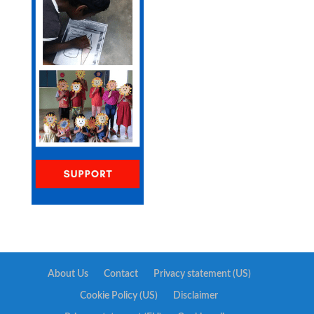
About Us
Contact
Privacy statement (US)
Cookie Policy (US)
Disclaimer