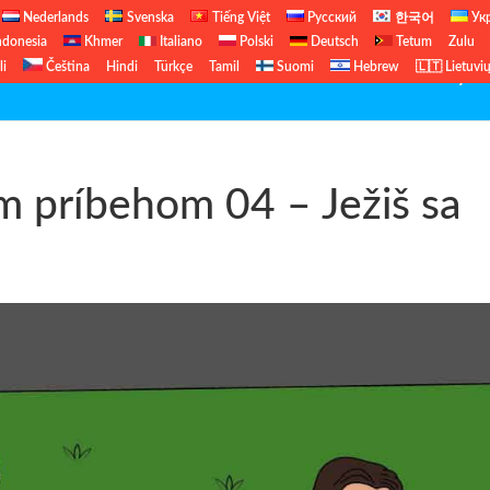
Nederlands
Svenska
Tiếng Việt
Русский
한국어
Ук
ndonesia
Khmer
Italiano
Polski
Deutsch
Tetum
Zulu
li
Čeština
Hindi
Türkçe
Tamil
Suomi
Hebrew
🇱🇹 Lietuvi
Biblické hodiny
 príbehom 04 – Ježiš sa