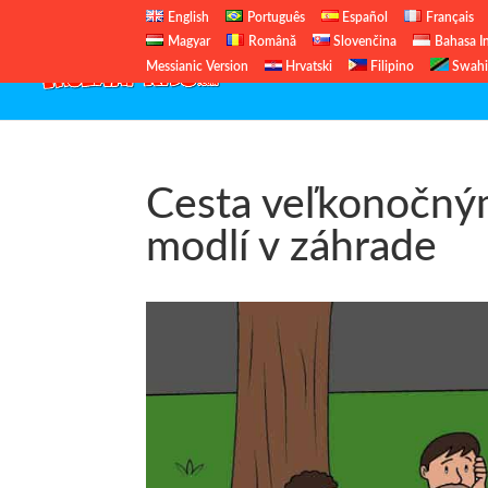
English
Português
Español
Français
Magyar
Română
Slovenčina
Bahasa I
Messianic Version
Hrvatski
Filipino
Swahi
Cesta veľkonočným
modlí v záhrade