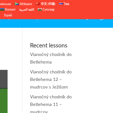
раїнська
Afrikaans
中文 (中国)
ไทย
Romani
اللغة العربية
Cymraeg
ų
Srpski
Starý zákon
Nový zákon
Veľká noc
English
Recent lessons
Vianočný chodník do
Betlehema
Vianočný chodník do
Betlehema 12 –
mudrcov s Ježišom
Vianočný chodník do
Betlehema 11 –
mudrcov