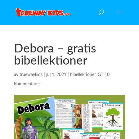
Debora – gratis
bibellektioner
av
truewaykids
|
jul 1, 2021
|
bibellektioner
,
GT
|
0
Kommentarer