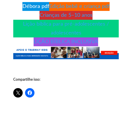
Débora pdf
Edição bebê e criança pdf
Crianças de 5–10 anos
Lição bíblica para pré-adolescentes /
adolescentes
LIÇÃO BÍBLICA INCLUSIVA
Compartilhe isso: