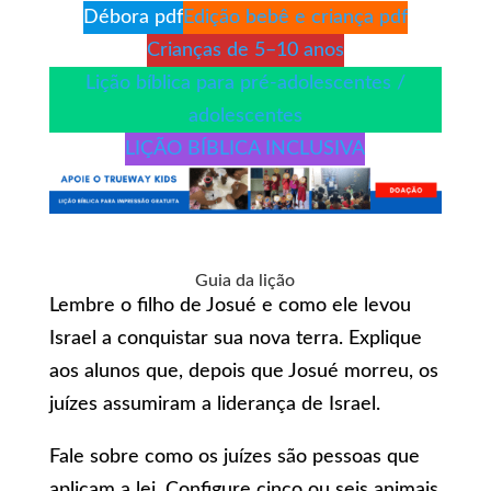
Débora pdf
Edição bebê e criança pdf
Crianças de 5–10 anos
Lição bíblica para pré-adolescentes /
adolescentes
LIÇÃO BÍBLICA INCLUSIVA
Guia da lição
Lembre o filho de Josué e como ele levou
Israel a conquistar sua nova terra. Explique
aos alunos que, depois que Josué morreu, os
juízes assumiram a liderança de Israel.
Fale sobre como os juízes são pessoas que
aplicam a lei. Configure cinco ou seis animais