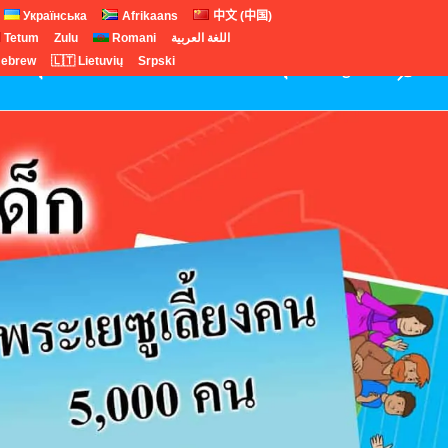
Українська
Afrikaans
中文 (中国)
Tetum
Zulu
Romani
اللغة العربية
ebrew
🇱🇹 Lietuvių
Srpski
์วันหยุด
บทเรียนพิเศษ
เด็กก่อนวัยรุ่น
English