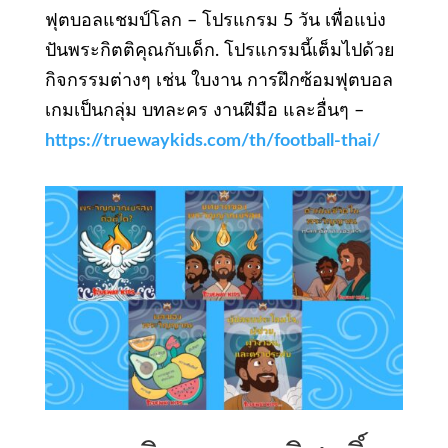
ฟุตบอลแชมป์โลก – โปรแกรม 5 วัน เพื่อแบ่ง
ปันพระกิตติคุณกับเด็ก. โปรแกรมนี้เต็มไปด้วย
กิจกรรมต่างๆ เช่น ใบงาน การฝึกซ้อมฟุตบอล
เกมเป็นกลุ่ม บทละคร งานฝีมือ และอื่นๆ –
https://truewaykids.com/th/football-thai/