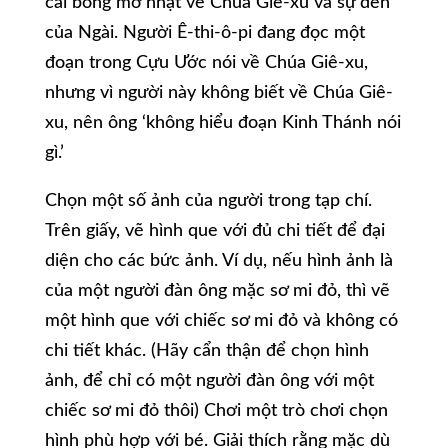
cái bóng mờ nhạt về Chúa Giê-xu và sự đến
của Ngài. Người Ê-thi-ô-pi đang đọc một
đoạn trong Cựu Ước nói về Chúa Giê-xu,
nhưng vì người này không biết về Chúa Giê-
xu, nên ông ‘không hiểu đoạn Kinh Thánh nói
gì.’
Chọn một số ảnh của người trong tạp chí.
Trên giấy, vẽ hình que với đủ chi tiết để đại
diện cho các bức ảnh. Ví dụ, nếu hình ảnh là
của một người đàn ông mặc sơ mi đỏ, thì vẽ
một hình que với chiếc sơ mi đỏ và không có
chi tiết khác. (Hãy cẩn thận để chọn hình
ảnh, để chỉ có một người đàn ông với một
chiếc sơ mi đỏ thôi) Chơi một trò chơi chọn
hình phù hợp với bé. Giải thích rằng mặc dù