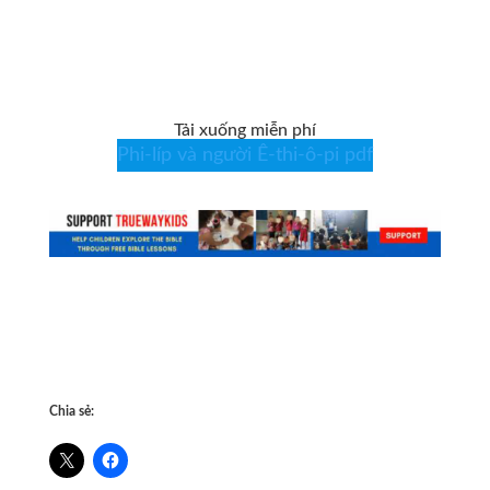
Tải xuống miễn phí
Phi-líp và người Ê-thi-ô-pi pdf
Chia sẻ: