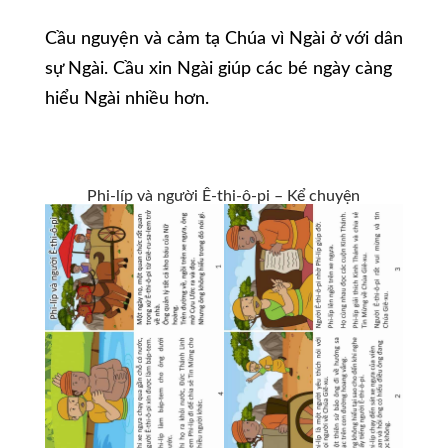
Cầu nguyện và cảm tạ Chúa vì Ngài ở với dân
sự Ngài. Cầu xin Ngài giúp các bé ngày càng
hiểu Ngài nhiều hơn.
Phi-líp và người Ê-thi-ô-pi – Kể chuyện