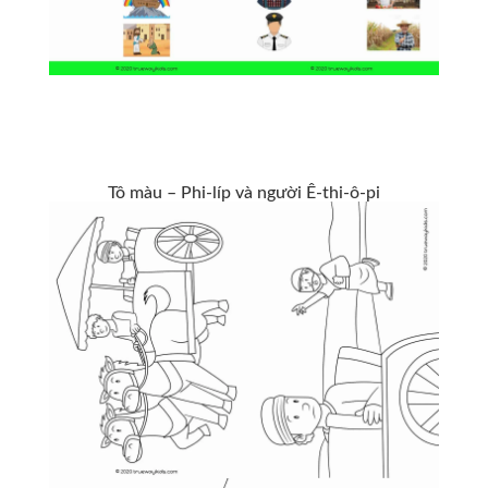
Tô màu – Phi-líp và người Ê-thi-ô-pi