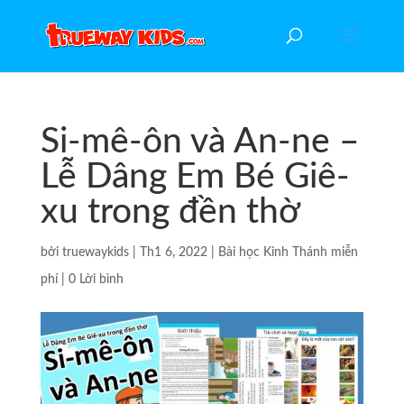
Si-mê-ôn và An-ne –
Lễ Dâng Em Bé Giê-
xu trong đền thờ
bởi
truewaykids
|
Th1 6, 2022
|
Bài học Kinh Thánh miễn
phí
|
0 Lời bình