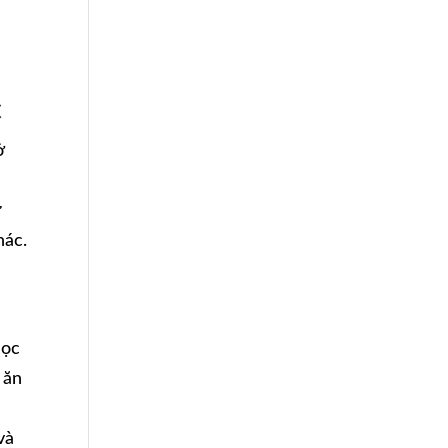
c
ở
ư
hác.
học
 ăn
và