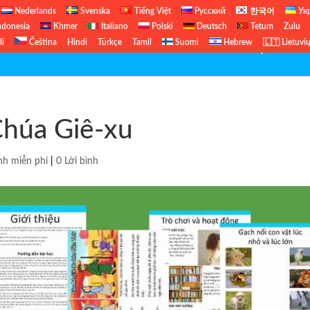
Nederlands
Svenska
Tiếng Việt
Русский
한국어
Ук
ndonesia
Khmer
Italiano
Polski
Deutsch
Tetum
Zulu
li
Čeština
Hindi
Türkçe
Tamil
Suomi
Hebrew
🇱🇹 Lietuvi
Cựu Ước
Chúa Giê-xu
nh miễn phí
|
0 Lời bình