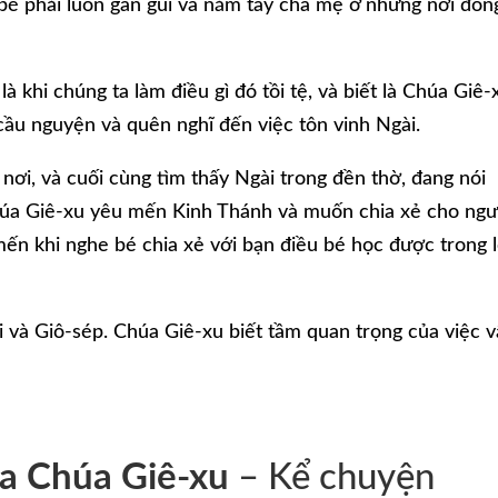
bé phải luôn gần gũi và nắm tay cha mẹ ở những nơi đôn
 khi chúng ta làm điều gì đó tồi tệ, và biết là Chúa Giê-
cầu nguyện và quên nghĩ đến việc tôn vinh Ngài.
nơi, và cuối cùng tìm thấy Ngài trong đền thờ, đang nói
húa Giê-xu yêu mến Kinh Thánh và muốn chia xẻ cho ngư
mến khi nghe bé chia xẻ với bạn điều bé học được trong l
i và Giô-sép. Chúa Giê-xu biết tầm quan trọng của việc 
a Chúa Giê-xu
– Kể chuyện