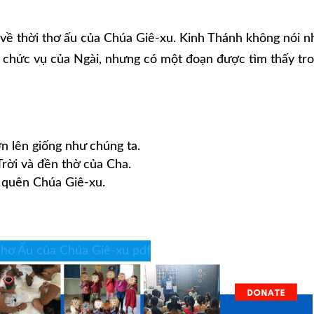
u về thời thơ ấu của Chúa Giê-xu. Kinh Thánh không nói n
à chức vụ của Ngài, nhưng có một đoạn được tìm thấy tr
ớn lên giống như chúng ta.
rời và đền thờ của Cha.
ờ quên Chúa Giê-xu.
Thơ Ấu của Chúa Giê-xu pdf