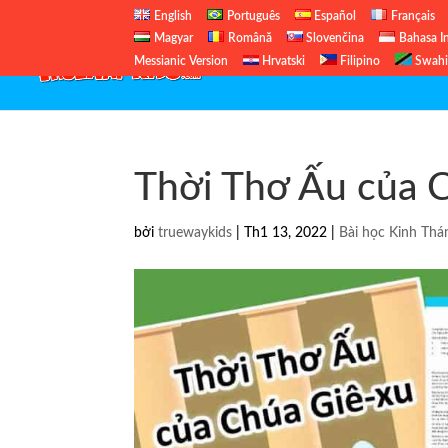
English
Português
Español
Français
Magyar
Română
Slovenčina
Bahasa I
Messianic Version
Hrvatski
Filipino
Swahi
Thời Thơ Ấu của 
bởi
truewaykids
|
Th1 13, 2022
|
Bài học Kinh Thá