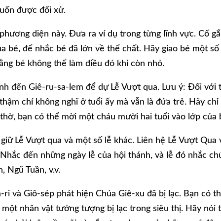
muốn được đối xử.
 phương diện này. Đưa ra ví dụ trong từng lĩnh vực. Cố g
a bé, để nhắc bé đã lớn về thể chất. Hãy giao bé một số
rằng bé không thể làm điều đó khi còn nhỏ.
ình đến Giê-ru-sa-lem để dự Lễ Vượt qua. Lưu ý: Đối với 
thậm chí không nghĩ ở tuổi ấy mà vẫn là đứa trẻ. Hãy chỉ
thờ, bạn có thể mời một cháu mười hai tuổi vào lớp của 
ẽ giữ Lễ Vượt qua và một số lễ khác. Liên hệ Lễ Vượt Qua 
 Nhắc đến những ngày lễ của hội thánh, và lễ đó nhắc ch
h, Ngũ Tuần, v.v.
-ri và Giô-sép phát hiện Chúa Giê-xu đã bị lạc. Bạn có t
 một nhân vật tưởng tượng bị lạc trong siêu thị. Hãy nói