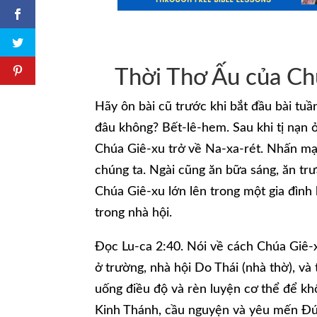
Thời Thơ Ấu của Ch
Hãy ôn bài cũ trước khi bắt đầu bài tu
đâu không? Bết-lê-hem. Sau khi tị nạn ở
Chúa Giê-xu trở về Na-xa-rét. Nhấn m
chúng ta. Ngài cũng ăn bữa sáng, ăn tr
Chúa Giê-xu lớn lên trong một gia đìn
trong nhà hội.
Đọc Lu-ca 2:40. Nói về cách Chúa Giê-x
ở trường, nhà hội Do Thái (nhà thờ), và
uống điều độ và rèn luyện cơ thể để kh
Kinh Thánh, cầu nguyện và yêu mến Đức 