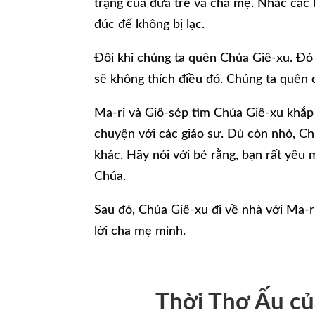
trạng của đứa trẻ và cha mẹ. Nhắc các 
đúc để không bị lạc.
Đôi khi chúng ta quên Chúa Giê-xu. Đó là
sẽ không thích điều đó. Chúng ta quên 
Ma-ri và Giô-sép tìm Chúa Giê-xu khắp 
chuyện với các giáo sư. Dù còn nhỏ, C
khác. Hãy nói với bé rằng, bạn rất yêu 
Chúa.
Sau đó, Chúa Giê-xu đi về nhà với Ma-r
lời cha mẹ mình.
Thời Thơ Ấu củ