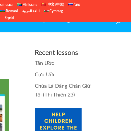
раїнська
Afrikaans
中文 (中国)
ไทย
Romani
اللغة العربية
Cymraeg
ų
Srpski
Tân Ước
Trueway Kids – English site
Contact
Recent lessons
Tân Ước
Cựu Ước
Chúa Là Đấng Chăn Giữ
Tôi (Thi Thiên 23)