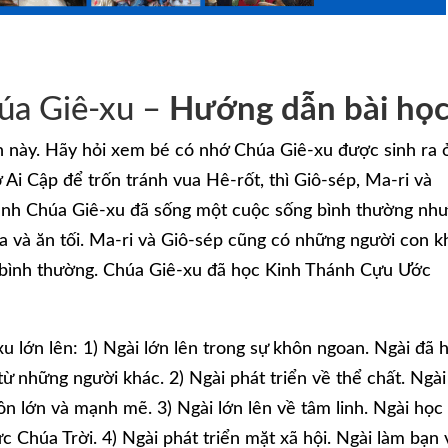
úa Giê-xu –
Hướng dẫn bài họ
ần này. Hãy hỏi xem bé có nhớ Chúa Giê-xu được sinh ra 
 Ai Cập để trốn tránh vua Hê-rốt, thì Giô-sép, Ma-ri và
ạnh Chúa Giê-xu đã sống một cuộc sống bình thường nh
ưa và ăn tối. Ma-ri và Giô-sép cũng có những người con k
h bình thường. Chúa Giê-xu đã học Kinh Thánh Cựu Ước
u lớn lên: 1) Ngài lớn lên trong sự khôn ngoan. Ngài đã 
 từ những người khác. 2) Ngài phát triển về thể chất. Ngài
ôn lớn và mạnh mẽ. 3) Ngài lớn lên về tâm linh. Ngài học
Chúa Trời. 4) Ngài phát triển mặt xã hội. Ngài làm bạn 