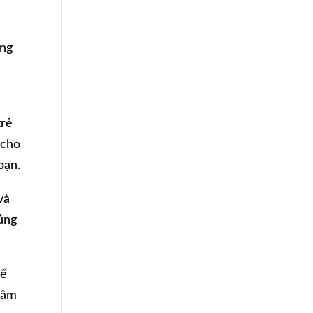
ắng
trẻ
 cho
bạn.
và
úng
hể
 tâm