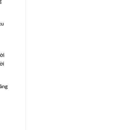
g
xu
ời
ời
vâng