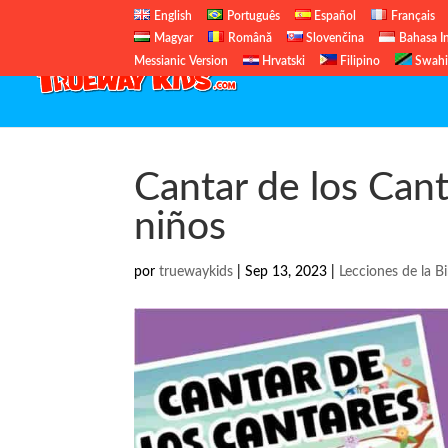
English
Português
Español
Français
Magyar
Română
Slovenčina
Bahasa I
Messianic Version
Hrvatski
Filipino
Swahi
Cantar de los Cant
niños
por
truewaykids
|
Sep 13, 2023
|
Lecciones de la Bi