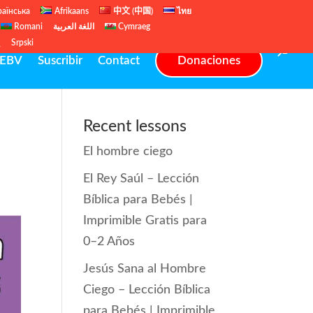
раїнська
Afrikaans
中文 (中国)
ไทย
Romani
اللغة العربية
Cymraeg
ų
Srpski
EBV
Suscribir
Contact
Donaciones
a
Recent lessons
El hombre ciego
El Rey Saúl – Lección
Bíblica para Bebés |
Imprimible Gratis para
0–2 Años
Jesús Sana al Hombre
Ciego – Lección Bíblica
para Bebés | Imprimible