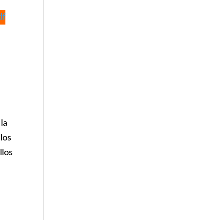
df
la
 los
llos