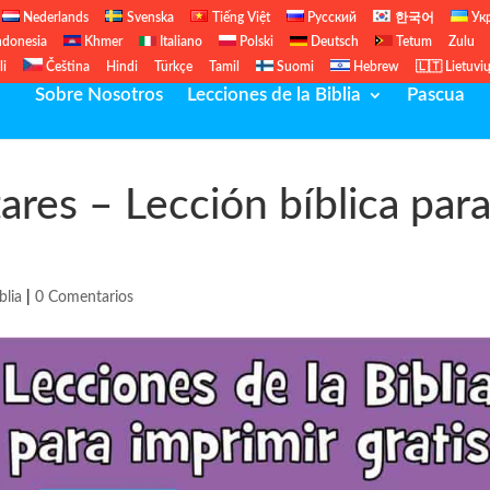
Nederlands
Svenska
Tiếng Việt
Русский
한국어
Ук
ndonesia
Khmer
Italiano
Polski
Deutsch
Tetum
Zulu
li
Čeština
Hindi
Türkçe
Tamil
Suomi
Hebrew
🇱🇹 Lietuvi
Sobre Nosotros
Lecciones de la Biblia
Pascua
ares – Lección bíblica par
blia
|
0 Comentarios