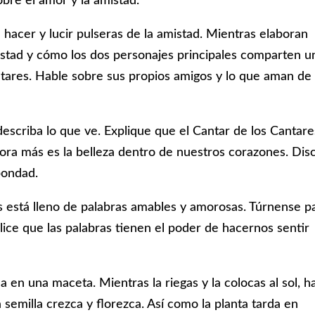
bre el amor y la amistad.
 hacer y lucir pulseras de la amistad. Mientras elaboran
mistad y cómo los dos personajes principales comparten u
antares. Hable sobre sus propios amigos y lo que aman de
describa lo que ve. Explique que el Cantar de los Cantare
alora más es la belleza dentro de nuestros corazones. Dis
 bondad.
 está lleno de palabras amables y amorosas. Túrnense p
alice que las palabras tienen el poder de hacernos sentir
a en una maceta. Mientras la riegas y la colocas al sol, h
 semilla crezca y florezca. Así como la planta tarda en