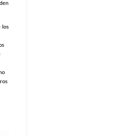
eden
 los
s
os
e
no
ros