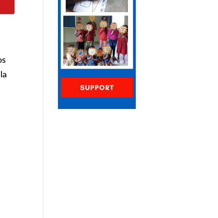
os
la
n