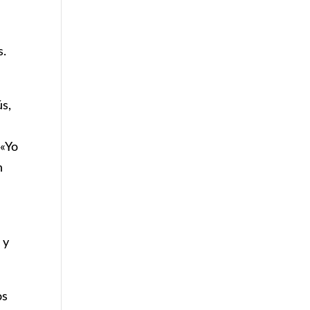
s.
ús,
 «Yo
n
 y
os