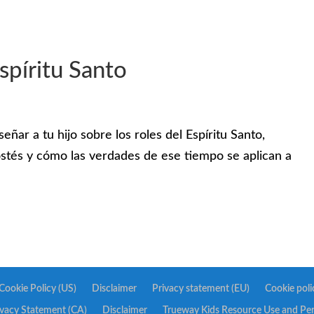
spíritu Santo
eñar a tu hijo sobre los roles del Espíritu Santo,
stés y cómo las verdades de ese tiempo se aplican a
Cookie Policy (US)
Disclaimer
Privacy statement (EU)
Cookie poli
ivacy Statement (CA)
Disclaimer
Trueway Kids Resource Use and Pe