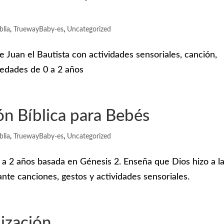
blia
,
TruewayBaby-es
,
Uncategorized
e Juan el Bautista con actividades sensoriales, canción,
a edades de 0 a 2 años
ón Bíblica para Bebés
blia
,
TruewayBaby-es
,
Uncategorized
0 a 2 años basada en Génesis 2. Enseña que Dios hizo a l
nte canciones, gestos y actividades sensoriales.
lización