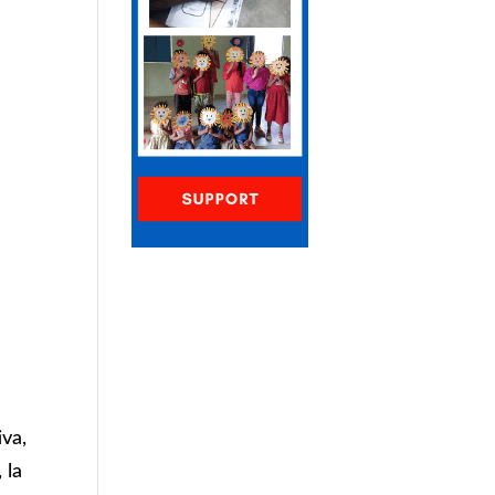
a
iva,
 la