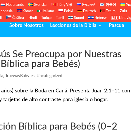
Nederlands
Svenska
Tiếng Việt
Русский
한국어
Ук
ndonesia
Khmer
Italiano
Polski
Deutsch
Tetum
Zulu
li
Čeština
Hindi
Türkçe
Tamil
Suomi
Hebrew
🇱🇹 Lietuvi
Sobre Nosotros
Lecciones de la Biblia
Pascua
sús Se Preocupa por Nuestras
Bíblica para Bebés)
ia
,
TruewayBaby-es
,
Uncategorized
–2 años) sobre la Boda en Caná. Presenta Juan 2:1–11 con
 tarjetas de alto contraste para iglesia o hogar.
cción Bíblica para Bebés (0–2