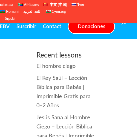
раїнська
Afrikaans
中文 (中国)
ไทย
Romani
اللغة العربية
Cymraeg
ų
Srpski
EBV
Suscribir
Contact
Donaciones
Recent lessons
El hombre ciego
El Rey Saúl – Lección
Bíblica para Bebés |
Imprimible Gratis para
0–2 Años
Jesús Sana al Hombre
Ciego – Lección Bíblica
para Bebés | Imprimible