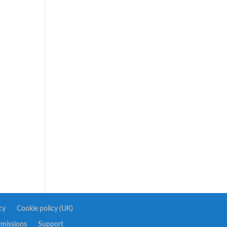
cy
Cookie policy (UK)
rmissions
Support