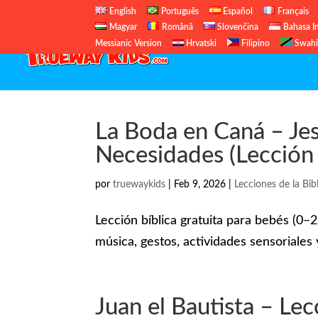
English
Português
Español
Français
Magyar
Română
Slovenčina
Bahasa I
Messianic Version
Hrvatski
Filipino
Swahi
La Boda en Caná – Je
Necesidades (Lección 
por
truewaykids
|
Feb 9, 2026
|
Lecciones de la Bibl
Lección bíblica gratuita para bebés (0
música, gestos, actividades sensoriales y
Juan el Bautista – Le