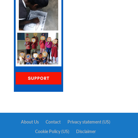
About Us
Contact
Privacy statement (US)
Cookie Policy (US)
Disclaimer