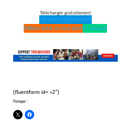
Télécharger gratuitement
Les plaies d’Egypte pdf
Édition bébé et tout-petit
5+ ans pdf
[fluentform id= »2″]
Partager :