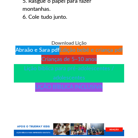
Rasgue o papel para fazer
montanhas.
Cole tudo junto.
Download Lição
Abraão e Sara pdf
Edição bebê e criança pdf
Crianças de 5–10 anos
Lição bíblica para pré-adolescentes /
adolescentes
LIÇÃO BÍBLICA INCLUSIVA