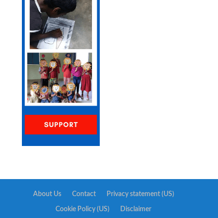
About Us
Contact
Privacy statement (US)
Cookie Policy (US)
Disclaimer