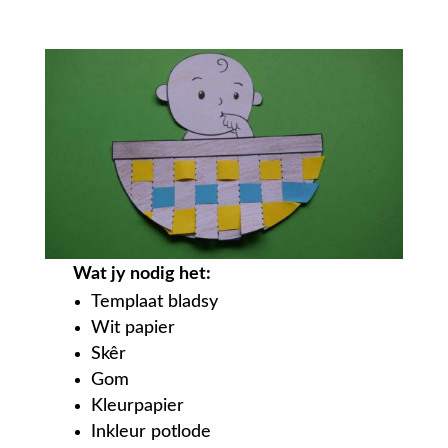
Wat jy nodig het:
Templaat bladsy
Wit papier
Skêr
Gom
Kleurpapier
Inkleur potlode