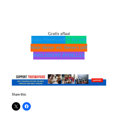
Gratis aflaai
Baba Moses pdf
5+ les pak
Voor-tiener en tieners pdf
INKLUSIEWE BYBELLES
Share this: