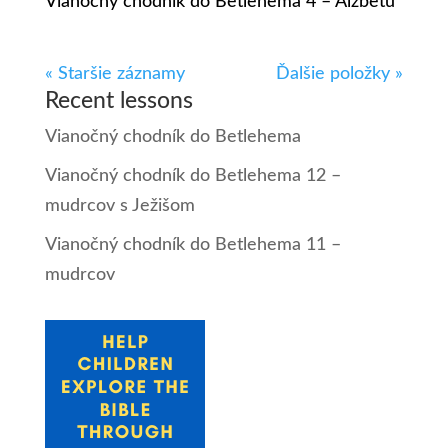
Vianočný chodník do Betlehema 4 – Alžbetu
« Staršie záznamy
Ďalšie položky »
Recent lessons
Vianočný chodník do Betlehema
Vianočný chodník do Betlehema 12 –
mudrcov s Ježišom
Vianočný chodník do Betlehema 11 –
mudrcov