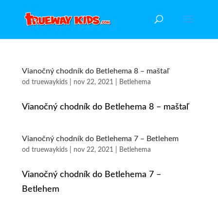
Vianočný chodník do Betlehema 8 – maštaľ
od
truewaykids
|
nov 22, 2021
|
Betlehema
Vianočný chodník do Betlehema 8 – maštaľ
Vianočný chodník do Betlehema 7 – Betlehem
od
truewaykids
|
nov 22, 2021
|
Betlehema
Vianočný chodník do Betlehema 7 –
Betlehem