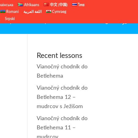
раїнська
Afrikaans
中文 (中国)
ไทย
Romani
اللغة العربية
Cymraeg
ų
Srpski
Starý zákon
Nový zákon
Veľká noc
English
Recent lessons
Vianočný chodník do
Betlehema
Vianočný chodník do
Betlehema 12 –
mudrcov s Ježišom
Vianočný chodník do
Betlehema 11 –
mudrcov