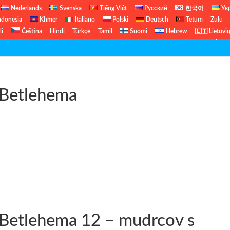
Nederlands
Svenska
Tiếng Việt
Русский
한국어
Ук
ndonesia
Khmer
Italiano
Polski
Deutsch
Tetum
Zulu
li
Čeština
Hindi
Türkçe
Tamil
Suomi
Hebrew
🇱🇹 Lietuvi
Biblické hodiny
 Betlehema
 Betlehema 12 – mudrcov s